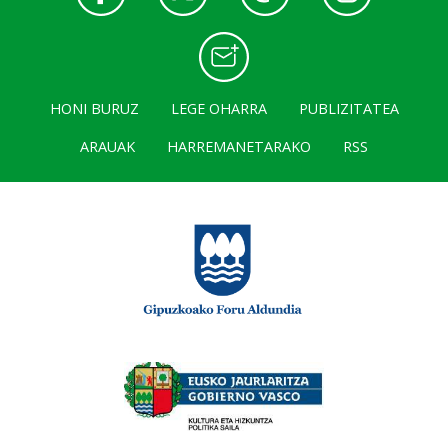
HONI BURUZ
LEGE OHARRA
PUBLIZITATEA
ARAUAK
HARREMANETARAKO
RSS