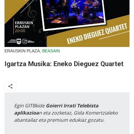
ERAUSKIN PLAZA,
BEASAIN
Igartza Musika: Eneko Dieguez Quartet
Egin GITBkide
Goierri Irrati Telebista
aplikazioa
n eta zozketaz, Gida Komertzialeko
abantailaz eta premium edukiaz gozatu.