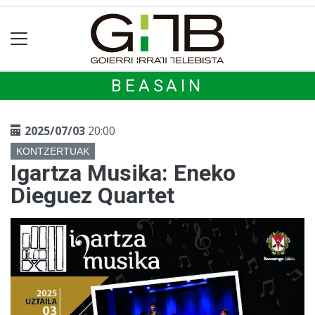
BEASAIN
2025/07/03
20:00
KONTZERTUAK
Igartza Musika: Eneko
Dieguez Quartet