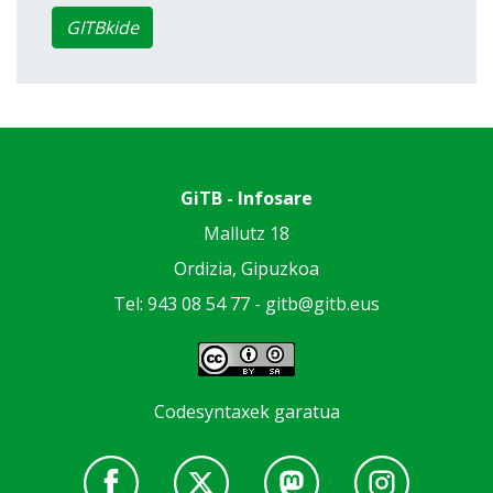
GITBkide
GiTB - Infosare
Mallutz 18
Ordizia, Gipuzkoa
Tel: 943 08 54 77 -
gitb@gitb.eus
Codesyntaxek garatua