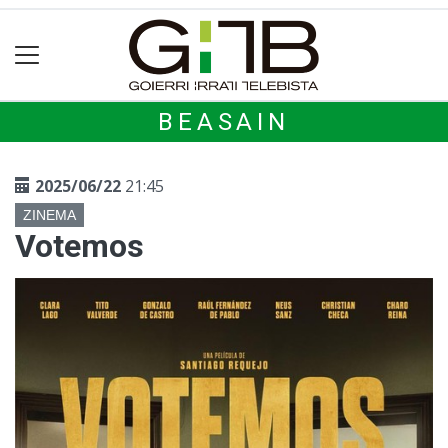
BEASAIN
2025/06/22
21:45
ZINEMA
Votemos