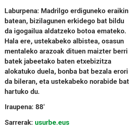
Laburpena: Madrilgo erdiguneko eraikin
batean, bizilagunen erkidego bat bildu
da igogailua aldatzeko botoa emateko.
Hala ere, ustekabeko albistea, osasun
mentaleko arazoak dituen maizter berri
batek jabeetako baten etxebizitza
alokatuko duela, bonba bat bezala erori
da bileran, eta ustekabeko norabide bat
hartuko du.
Iraupena: 88'
Sarrerak:
usurbe.eus