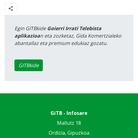
Egin GITBkide
Goierri Irrati Telebista
aplikazioa
n eta zozketaz, Gida Komertzialeko
abantailaz eta premium edukiaz gozatu.
GITBkide
GiTB - Infosare
Mallutz 18
Ordizia, Gipuzkoa