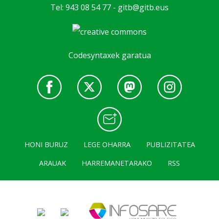
Tel: 943 08 54 77 -
gitb@gitb.eus
Codesyntaxek garatua
HONI BURUZ
LEGE OHARRA
PUBLIZITATEA
ARAUAK
HARREMANETARAKO
RSS