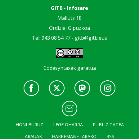
GiTB - Infosare
Mallutz 18
Ordizia, Gipuzkoa
Tel: 943 08 54 77 -
gitb@gitb.eus
Codesyntaxek garatua
HONI BURUZ
LEGE OHARRA
PUBLIZITATEA
ARAUAK
HARREMANETARAKO
RSS