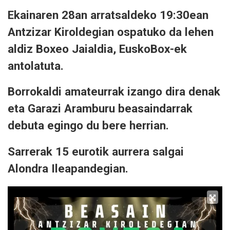
Ekainaren 28an arratsaldeko 19:30ean
Antzizar Kiroldegian ospatuko da lehen
aldiz Boxeo Jaialdia, EuskoBox-ek
antolatuta.
Borrokaldi amateurrak izango dira denak
eta Garazi Aramburu beasaindarrak
debuta egingo du bere herrian.
Sarrerak 15 eurotik aurrera salgai
Alondra Ileapandegian.