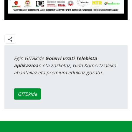
Egin GITBkide
Goierri Irrati Telebista
aplikazioa
n eta zozketaz, Gida Komertzialeko
abantailaz eta premium edukiaz gozatu.
GITBkide