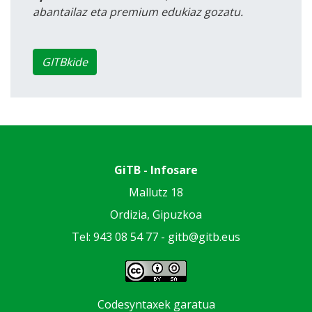
abantailaz eta premium edukiaz gozatu.
GITBkide
GiTB - Infosare
Mallutz 18
Ordizia, Gipuzkoa
Tel: 943 08 54 77 -
gitb@gitb.eus
Codesyntaxek garatua