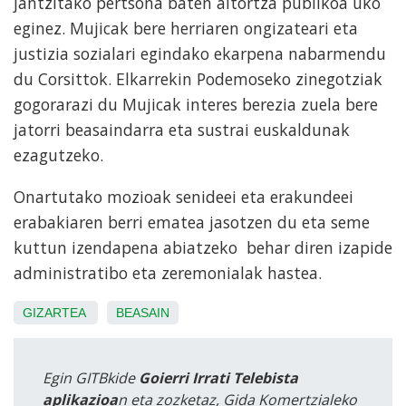
jantzitako pertsona baten aitortza publikoa uko
eginez. Mujicak bere herriaren ongizateari eta
justizia sozialari egindako ekarpena nabarmendu
du Corsittok. Elkarrekin Podemoseko zinegotziak
gogorarazi du Mujicak interes berezia zuela bere
jatorri beasaindarra eta sustrai euskaldunak
ezagutzeko.
Onartutako mozioak senideei eta erakundeei
erabakiaren berri ematea jasotzen du eta seme
kuttun izendapena abiatzeko behar diren izapide
administratibo eta zeremonialak hastea.
GIZARTEA
BEASAIN
Egin GITBkide
Goierri Irrati Telebista
aplikazioa
n eta zozketaz, Gida Komertzialeko