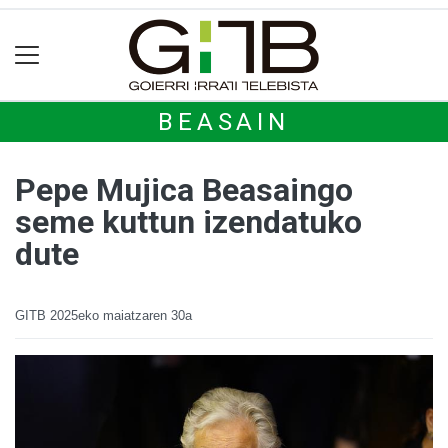
BEASAIN
Pepe Mujica Beasaingo
seme kuttun izendatuko
dute
GITB
2025eko maiatzaren 30a