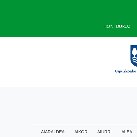
HONI BURUZ
AIARALDEA
AIKOR
AIURRI
ALEA