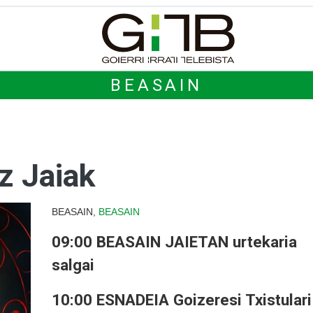
BEASAIN
z Jaiak
BEASAIN,
BEASAIN
09:00 BEASAIN JAIETAN urtekaria
salgai
10:00 ESNADEIA Goizeresi Txistulari