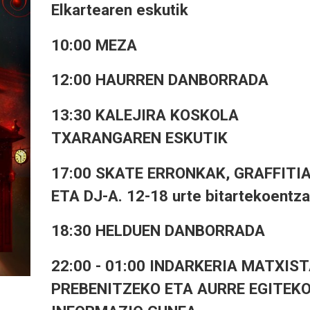
Elkartearen eskutik
10:00 MEZA
12:00 HAURREN DANBORRADA
13:30 KALEJIRA KOSKOLA
TXARANGAREN ESKUTIK
17:00 SKATE ERRONKAK, GRAFFITI
ETA DJ-A. 12-18 urte bitartekoentza
18:30 HELDUEN DANBORRADA
22:00 - 01:00 INDARKERIA MATXIS
PREBENITZEKO ETA AURRE EGITEK