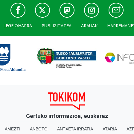
LEGE OHARRA
PUBLIZITATEA
ARAUAK
HARREMANE
Gertuko informazioa, euskaraz
AMEZTI
ANBOTO
ANTXETA IRRATIA
ATARIA
AZP