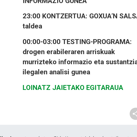
INFORMAZIO GUNEA
23:00 KONTZERTUA: GOXUA’N SALS
taldea
00:00-03:00 TESTING-PROGRAMA:
drogen erabileraren arriskuak
murrizteko informazio eta sustantzi
ilegalen analisi gunea
LOINATZ JAIETAKO EGITARAUA