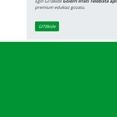
Egin GITBkide
Goierri Irrati Telebista ap
premium edukiaz gozatu.
GITBkide