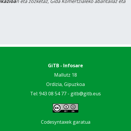
likazioa
n eta zozketaz, Gida Komertzialeko abantailaz eta
GiTB - Infosare
Mallutz 18
Ordizia, Gipuzkoa
Tel: 943 08 54 77 -
gitb@gitb.eus
Codesyntaxek garatua