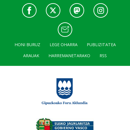
HONI BURUZ
LEGE OHARRA
PUBLIZITATEA
ARAUAK
HARREMANETARAKO
RSS