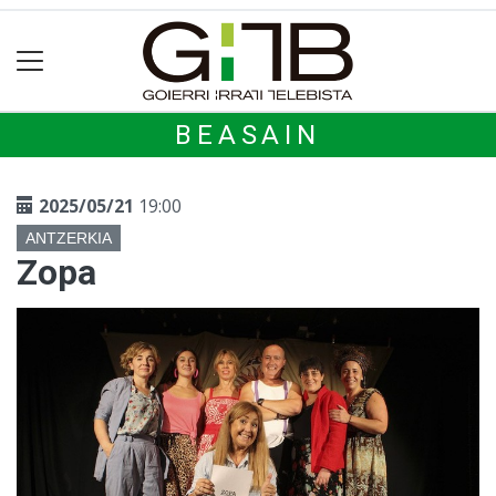
BEASAIN
2025/05/21
19:00
ANTZERKIA
Zopa