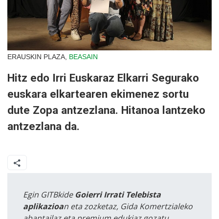
ERAUSKIN PLAZA,
BEASAIN
Hitz edo Irri Euskaraz Elkarri Segurako
euskara elkartearen ekimenez sortu
dute Zopa antzezlana. Hitanoa lantzeko
antzezlana da.
Egin GITBkide
Goierri Irrati Telebista
aplikazioa
n eta zozketaz, Gida Komertzialeko
abantailaz eta premium edukiaz gozatu.