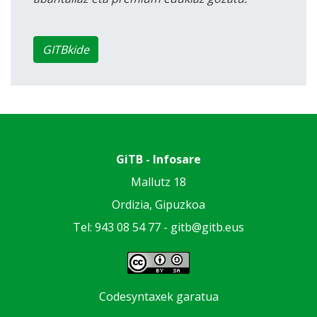
GITBkide
GiTB - Infosare
Mallutz 18
Ordizia, Gipuzkoa
Tel: 943 08 54 77 -
gitb@gitb.eus
Codesyntaxek garatua