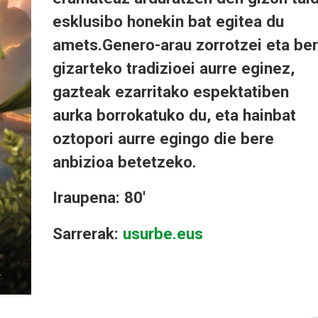
esklusibo honekin bat egitea du
amets.Genero-arau zorrotzei eta be
gizarteko tradizioei aurre eginez,
gazteak ezarritako espektatiben
aurka borrokatuko du, eta hainbat
oztopori aurre egingo die bere
anbizioa betetzeko.
Iraupena: 80'
Sarrerak:
usurbe.eus