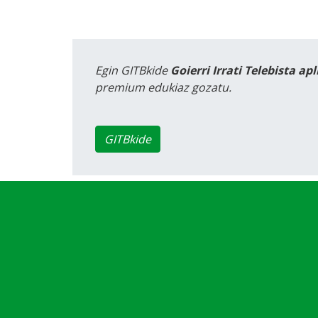
Egin GITBkide
Goierri Irrati Telebista ap
premium edukiaz gozatu.
GITBkide