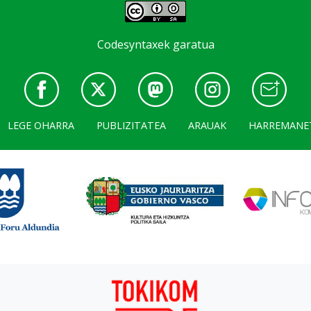
Codesyntaxek garatua
LEGE OHARRA
PUBLIZITATEA
ARAUAK
HARREMANE