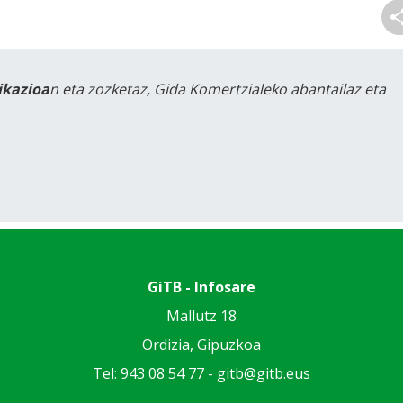
likazioa
n eta zozketaz, Gida Komertzialeko abantailaz eta
GiTB - Infosare
Mallutz 18
Ordizia, Gipuzkoa
Tel: 943 08 54 77 -
gitb@gitb.eus