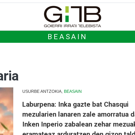
BEASAIN
aria
USURBE ANTZOKIA,
BEASAIN
Laburpena: Inka gazte bat Chasqui
mezularien lanaren zale amorratua d
Inken Inperio zabalean zehar mezua
eramateaz arduratzen den gizon tal