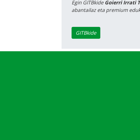
Egin GITBkide
Goierri Irrati 
abantailaz eta premium eduk
GITBkide