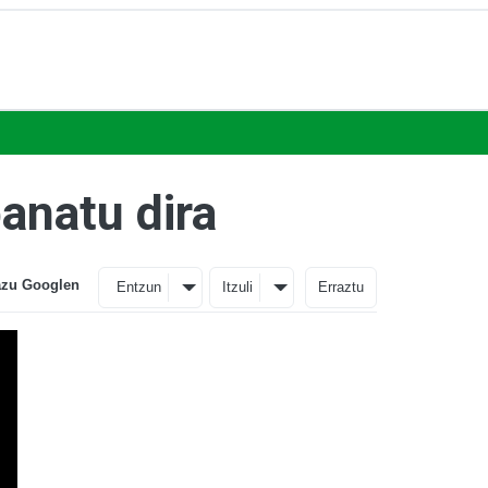
anatu dira
azu Googlen
Entzun
Itzuli
Erraztu