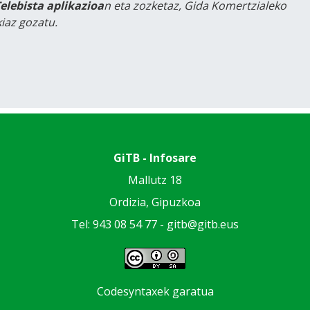
Telebista aplikazioa
n eta zozketaz, Gida Komertzialeko
iaz gozatu.
GiTB - Infosare
Mallutz 18
Ordizia, Gipuzkoa
Tel: 943 08 54 77 -
gitb@gitb.eus
Codesyntaxek garatua