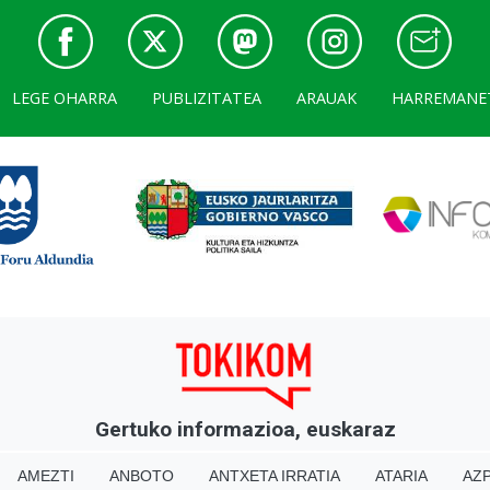
LEGE OHARRA
PUBLIZITATEA
ARAUAK
HARREMANE
Gertuko informazioa, euskaraz
AMEZTI
ANBOTO
ANTXETA IRRATIA
ATARIA
AZP