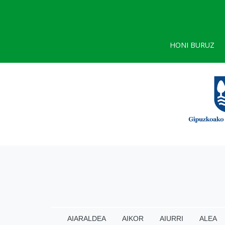
HONI BURUZ
AIARALDEA
AIKOR
AIURRI
ALEA