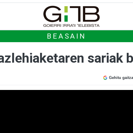
BEASAIN
zlehiaketaren sariak b
Gehitu gaitz