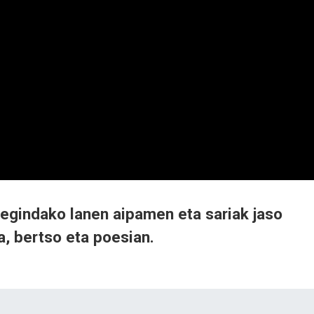
k egindako lanen aipamen eta sariak jaso
a, bertso eta poesian.