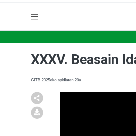
XXXV. Beasain Ida
GITB
2025eko apirilaren 29a