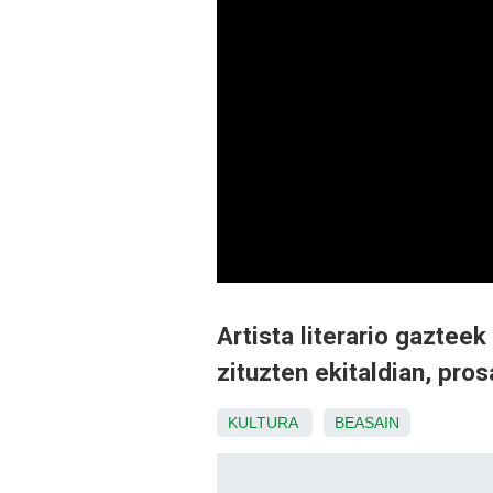
Artista literario gaztee
zituzten ekitaldian, pros
KULTURA
BEASAIN