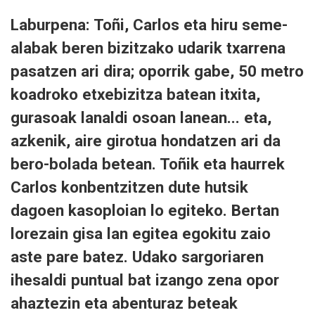
Laburpena: Toñi, Carlos eta hiru seme-
alabak beren bizitzako udarik txarrena
pasatzen ari dira; oporrik gabe, 50 metro
koadroko etxebizitza batean itxita,
gurasoak lanaldi osoan lanean... eta,
azkenik, aire girotua hondatzen ari da
bero-bolada betean. Toñik eta haurrek
Carlos konbentzitzen dute hutsik
dagoen kasoploian lo egiteko. Bertan
lorezain gisa lan egitea egokitu zaio
aste pare batez. Udako sargoriaren
ihesaldi puntual bat izango zena opor
ahaztezin eta abenturaz beteak