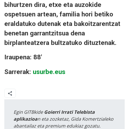
bihurtzen dira, etxe eta auzokide
ospetsuen artean, familia hori betiko
eraldatuko dutenak eta bakoitzarentzat
benetan garrantzitsua dena
birplanteatzera bultzatuko dituztenak.
Iraupena: 88'
Sarrerak:
usurbe.eus
Egin GITBkide
Goierri Irrati Telebista
aplikazioa
n eta zozketaz, Gida Komertzialeko
abantailaz eta premium edukiaz gozatu.