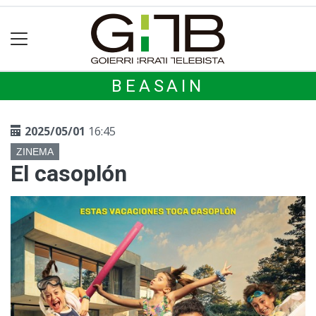
BEASAIN
2025/05/01
16:45
ZINEMA
El casoplón