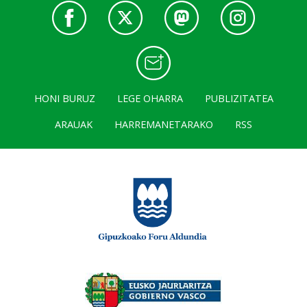
HONI BURUZ
LEGE OHARRA
PUBLIZITATEA
ARAUAK
HARREMANETARAKO
RSS