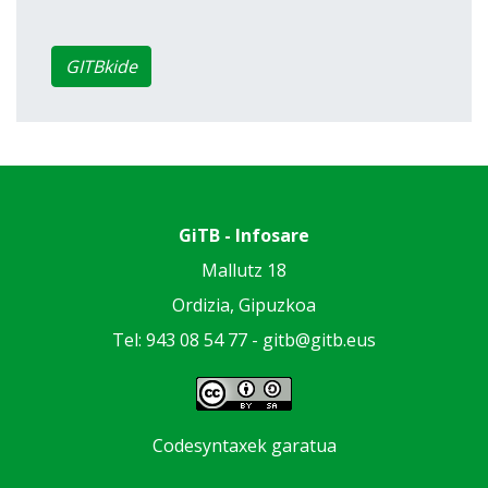
GITBkide
GiTB - Infosare
Mallutz 18
Ordizia, Gipuzkoa
Tel: 943 08 54 77 -
gitb@gitb.eus
Codesyntaxek garatua