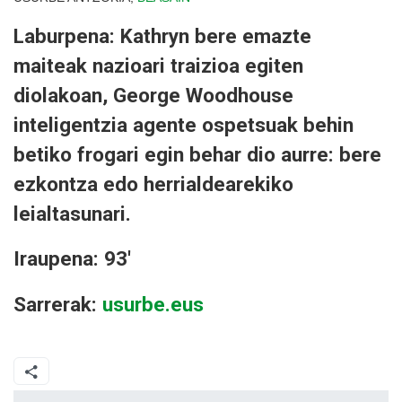
Laburpena: Kathryn bere emazte
maiteak nazioari traizioa egiten
diolakoan, George Woodhouse
inteligentzia agente ospetsuak behin
betiko frogari egin behar dio aurre: bere
ezkontza edo herrialdearekiko
leialtasunari.
Iraupena: 93'
Sarrerak:
usurbe.eus