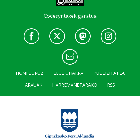
Codesyntaxek garatua
HONI BURUZ
LEGE OHARRA
PUBLIZITATEA
ARAUAK
HARREMANETARAKO
RSS