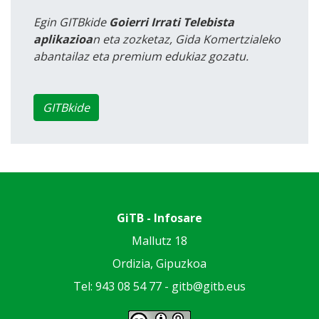
Egin GITBkide
Goierri Irrati Telebista
aplikazioa
n eta zozketaz, Gida Komertzialeko
abantailaz eta premium edukiaz gozatu.
GITBkide
GiTB - Infosare
Mallutz 18
Ordizia, Gipuzkoa
Tel: 943 08 54 77 -
gitb@gitb.eus