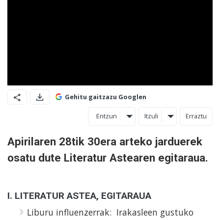
Gehitu gaitzazu Googlen
Entzun
Itzuli
Erraztu
Apirilaren 28tik 30era arteko jarduerek
osatu dute Literatur Astearen egitaraua.
I. LITERATUR ASTEA, EGITARAUA
Liburu influenzerrak: Irakasleen gustuko