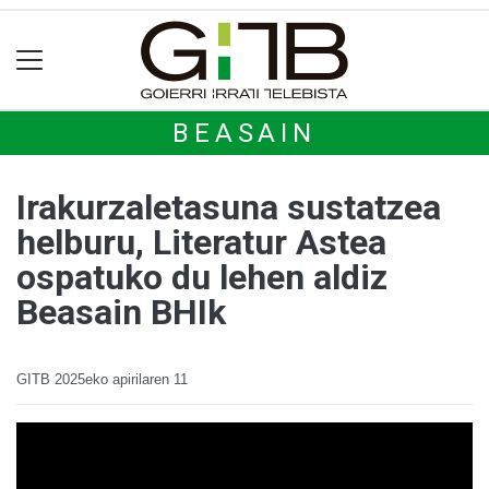
BEASAIN
Irakurzaletasuna sustatzea
helburu, Literatur Astea
ospatuko du lehen aldiz
Beasain BHIk
GITB
2025eko apirilaren 11