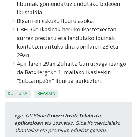
liburuak gomendatuz ondutako bideoen
ikustaldia.
Bigarrren eskuko liburu azoka.
DBH 3ko ikasleak herriko ikastetxeetan
aurrez prestatu eta landutako ipuinak
kontatzen arituko dira apirilaren 28 eta
29an.
Apirilaren 29an Zuhaitz Gurrutxaga izango
da Batxilergoko 1. mailako ikasleekin
"Subcampeón" liburua aurkezten.
KULTURA
BEASAIN
Egin GITBkide
Goierri Irrati Telebista
aplikazioa
n eta zozketaz, Gida Komertzialeko
abantailaz eta premium edukiaz gozatu.