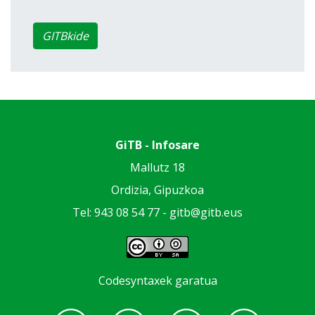
GITBkide
GiTB - Infosare
Mallutz 18
Ordizia, Gipuzkoa
Tel: 943 08 54 77 -
gitb@gitb.eus
Codesyntaxek garatua