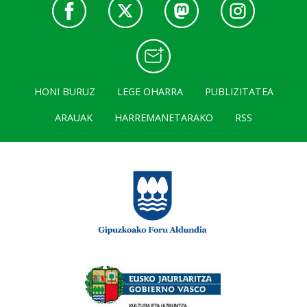
HONI BURUZ
LEGE OHARRA
PUBLIZITATEA
ARAUAK
HARREMANETARAKO
RSS