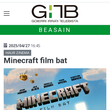
BEASAIN
2025/04/27
16:45
HAUR ZINEMA
Minecraft film bat