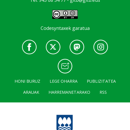
Codesyntaxek garatua
HONI BURUZ
LEGE OHARRA
PUBLIZITATEA
ARAUAK
HARREMANETARAKO
RSS