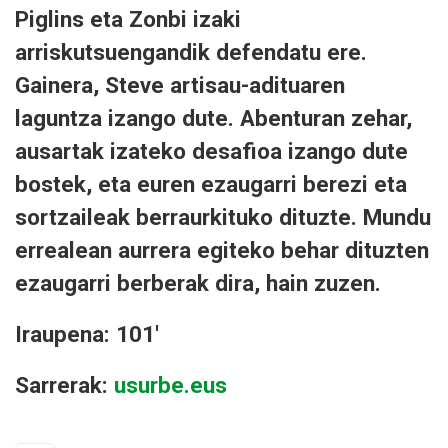
Piglins eta Zonbi izaki
arriskutsuengandik defendatu ere.
Gainera, Steve artisau-adituaren
laguntza izango dute. Abenturan zehar,
ausartak izateko desafioa izango dute
bostek, eta euren ezaugarri berezi eta
sortzaileak berraurkituko dituzte. Mundu
errealean aurrera egiteko behar dituzten
ezaugarri berberak dira, hain zuzen.
Iraupena: 101'
Sarrerak:
usurbe.eus