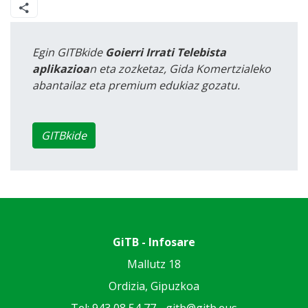
Egin GITBkide
Goierri Irrati Telebista
aplikazioa
n eta zozketaz, Gida Komertzialeko
abantailaz eta premium edukiaz gozatu.
GITBkide
GiTB - Infosare
Mallutz 18
Ordizia, Gipuzkoa
Tel: 943 08 54 77 -
gitb@gitb.eus