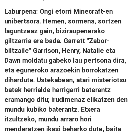
Laburpena: Ongi etorri Minecraft-en
unibertsora. Hemen, sormena, sortzen
laguntzeaz gain, biziraupenerako
giltzarria ere bada. Garrett "Zabor-
biltzaile" Garrison, Henry, Natalie eta
Dawn moldatu gabeko lau pertsona dira,
eta eguneroko arazoekin borrokatzen
dihardute. Ustekabean, atari misteriotsu
batek herrialde harrigarri baterantz
eramango ditu; irudimenaz elikatzen den
mundu kubiko baterantz. Etxera
itzultzeko, mundu arraro hori
menderatzen ikasi beharko dute, baita