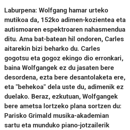
Laburpena: Wolfgang hamar urteko
mutikoa da, 152ko adimen-kozientea eta
autismoaren espektroaren nahasmendua
ditu. Ama bat-batean hil ondoren, Carles
aitarekin bizi beharko du. Carles
gogotsu eta gogoz ekingo dio erronkari,
baina Wolfgangek ez du jasaten bere
desordena, ezta bere desantolaketa ere,
eta "behekoa" dela uste du, adimenik ez
duelako. Beraz, ezkutuan, Wolfgangek
bere ametsa lortzeko plana sortzen du:
Parisko Grimald musika-akademian
sartu eta munduko piano-jotzailerik