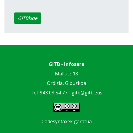
GITBkide
GiTB - Infosare
Mallutz 18
Ordizia, Gipuzkoa
Tel: 943 08 54 77 -
gitb@gitb.eus
Codesyntaxek garatua