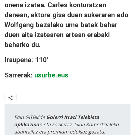
onena izatea. Carles konturatzen
denean, aktore gisa duen aukeraren edo
Wolfgang bezalako ume batek behar
duen aita izatearen artean erabaki
beharko du.
Iraupena: 110'
Sarrerak:
usurbe.eus
Egin GITBkide
Goierri Irrati Telebista
aplikazioa
n eta zozketaz, Gida Komertzialeko
abantailaz eta premium edukiaz gozatu.