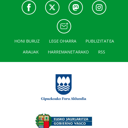
HONI BURUZ
LEGE OHARRA
PUBLIZITATEA
ARAUAK
HARREMANETARAKO
RSS