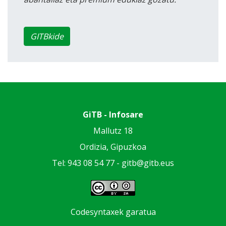
GITBkide
GiTB - Infosare
Mallutz 18
Ordizia, Gipuzkoa
Tel: 943 08 54 77 -
gitb@gitb.eus
Codesyntaxek garatua