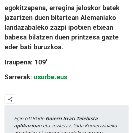
egokitzapena, erregina jeloskor batek
jazartzen duen bitartean Alemaniako
landazabaleko zazpi ipotxen etxean
babesa bilatzen duen printzesa gazte
eder bati buruzkoa.
Iraupena: 109'
Sarrerak:
usurbe.eus
Egin GITBkide
Goierri Irrati Telebista
aplikazioa
n eta zozketaz, Gida Komertzialeko
abantailaz eta premium edukiaz gozatu.