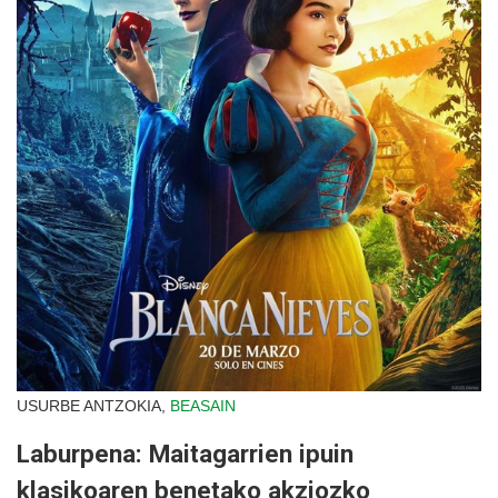
USURBE ANTZOKIA,
BEASAIN
Laburpena: Maitagarrien ipuin
klasikoaren benetako akziozko