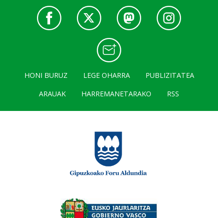
HONI BURUZ
LEGE OHARRA
PUBLIZITATEA
ARAUAK
HARREMANETARAKO
RSS