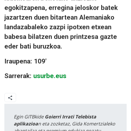
egokitzapena, erregina jeloskor batek
jazartzen duen bitartean Alemaniako
landazabaleko zazpi ipotxen etxean
babesa bilatzen duen printzesa gazte
eder bati buruzkoa.
Iraupena: 109'
Sarrerak:
usurbe.eus
Egin GITBkide
Goierri Irrati Telebista
aplikazioa
n eta zozketaz, Gida Komertzialeko
abantailaz eta premium edukiaz gozatu.