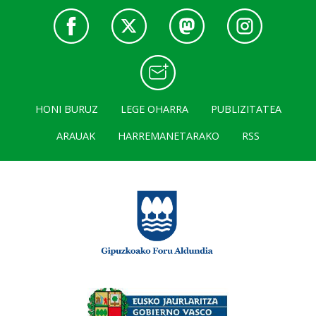
HONI BURUZ
LEGE OHARRA
PUBLIZITATEA
ARAUAK
HARREMANETARAKO
RSS