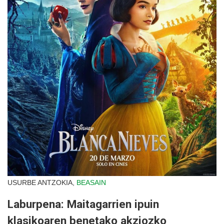
USURBE ANTZOKIA,
BEASAIN
Laburpena: Maitagarrien ipuin
klasikoaren benetako akziozko