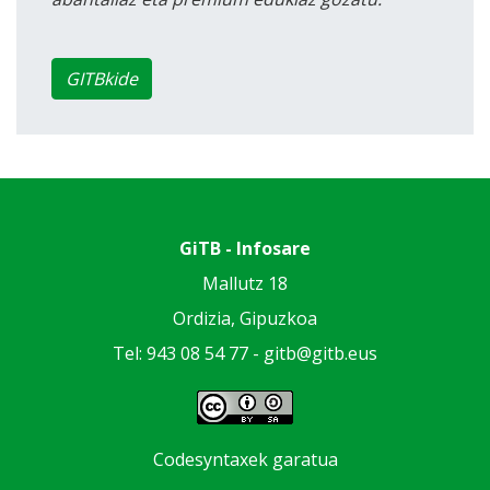
GITBkide
GiTB - Infosare
Mallutz 18
Ordizia, Gipuzkoa
Tel: 943 08 54 77 -
gitb@gitb.eus
Codesyntaxek garatua