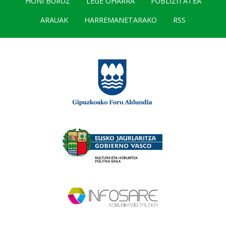
HONI BURUZ
LEGE OHARRA
PUBLIZITATEA
ARAUAK
HARREMANETARAKO
RSS