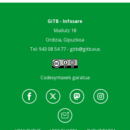
GiTB - Infosare
Mallutz 18
Ordizia, Gipuzkoa
Tel: 943 08 54 77 -
gitb@gitb.eus
Codesyntaxek garatua