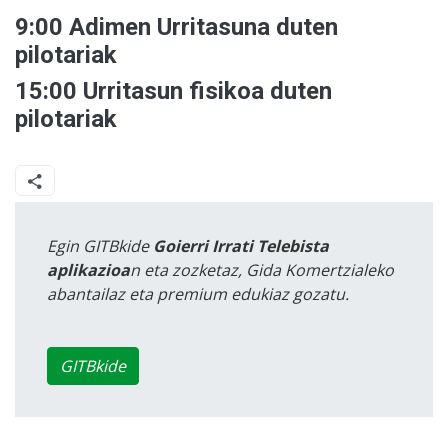
9:00 Adimen Urritasuna duten
pilotariak
15:00 Urritasun fisikoa duten
pilotariak
Egin GITBkide
Goierri Irrati Telebista
aplikazioa
n eta zozketaz, Gida Komertzialeko
abantailaz eta premium edukiaz gozatu.
GITBkide