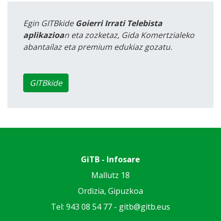
Egin GITBkide
Goierri Irrati Telebista
aplikazioa
n eta zozketaz, Gida Komertzialeko
abantailaz eta premium edukiaz gozatu.
GITBkide
GiTB - Infosare
Mallutz 18
Ordizia, Gipuzkoa
Tel: 943 08 54 77 -
gitb@gitb.eus