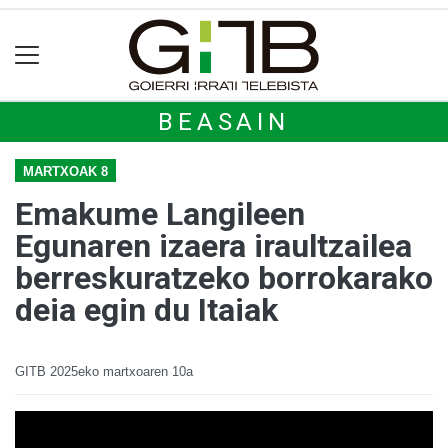
BEASAIN
MARTXOAK 8
Emakume Langileen
Egunaren izaera iraultzailea
berreskuratzeko borrokarako
deia egin du Itaiak
GITB
2025eko martxoaren 10a