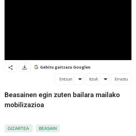
Gehitu gaitzazu Googlen
Entzun
Itzuli
Erraztu
Beasainen egin zuten bailara mailako
mobilizazioa
GIZARTEA
BEASAIN