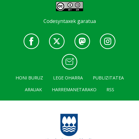
Codesyntaxek garatua
HONI BURUZ
LEGE OHARRA
PUBLIZITATEA
ARAUAK
HARREMANETARAKO
RSS