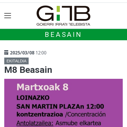
BEASAIN
2025/03/08
12:00
EKITALDIA
M8 Beasain