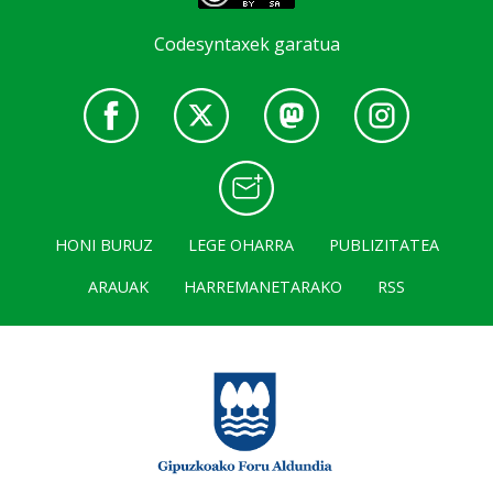
Codesyntaxek garatua
HONI BURUZ
LEGE OHARRA
PUBLIZITATEA
ARAUAK
HARREMANETARAKO
RSS