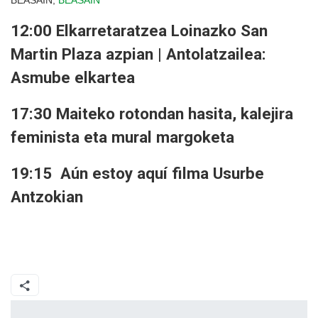
BEASAIN,
BEASAIN
12:00 Elkarretaratzea Loinazko San
Martin Plaza azpian | Antolatzailea:
Asmube elkartea
17:30 Maiteko rotondan hasita, kalejira
feminista eta mural margoketa
19:15 Aún estoy aquí filma Usurbe
Antzokian