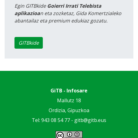
Egin GITBkide
Goierri Irrati Telebista
aplikazioa
n eta zozketaz, Gida Komertzialeko
abantailaz eta premium edukiaz gozatu.
GITBkide
GiTB - Infosare
Mallutz 18
Ordizia, Gipuzkoa
Tel: 943 08 54 77 -
gitb@gitb.eus