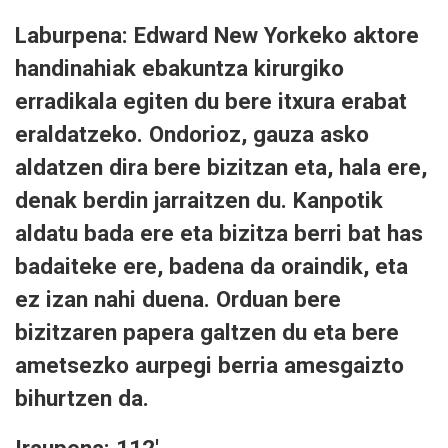
Laburpena: Edward New Yorkeko aktore
handinahiak ebakuntza kirurgiko
erradikala egiten du bere itxura erabat
eraldatzeko. Ondorioz, gauza asko
aldatzen dira bere bizitzan eta, hala ere,
denak berdin jarraitzen du. Kanpotik
aldatu bada ere eta bizitza berri bat has
badaiteke ere, badena da oraindik, eta
ez izan nahi duena. Orduan bere
bizitzaren papera galtzen du eta bere
ametsezko aurpegi berria amesgaizto
bihurtzen da.