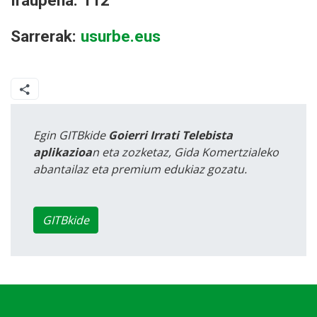
Iraupena: 112'
Sarrerak:
usurbe.eus
Egin GITBkide
Goierri Irrati Telebista
aplikazioa
n eta zozketaz, Gida Komertzialeko
abantailaz eta premium edukiaz gozatu.
GITBkide