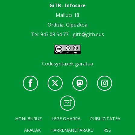
GiTB - Infosare
Mallutz 18
Ordizia, Gipuzkoa
Tel: 943 08 54 77 -
gitb@gitb.eus
Codesyntaxek garatua
HONI BURUZ
LEGE OHARRA
PUBLIZITATEA
ARAUAK
HARREMANETARAKO
RSS