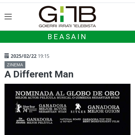
BEASAIN
2025/02/22
19:15
ZINEMA
A Different Man