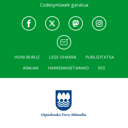
Codesyntaxek garatua
HONI BURUZ
LEGE OHARRA
PUBLIZITATEA
ARAUAK
HARREMANETARAKO
RSS