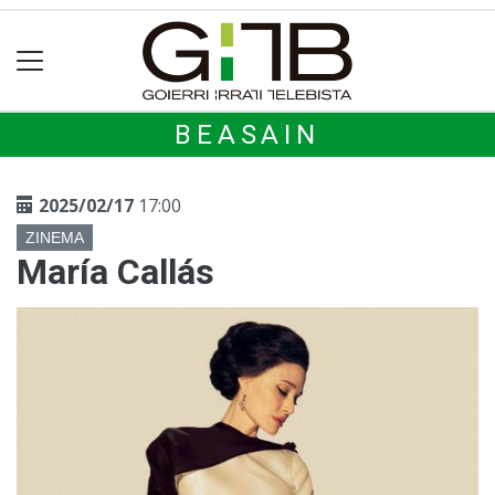
BEASAIN
2025/02/17
17:00
ZINEMA
María Callás