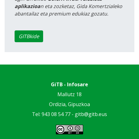
aplikazioa
n eta zozketaz, Gida Komertzialeko
abantailaz eta premium edukiaz gozatu.
GITBkide
GiTB - Infosare
Mallutz 18
Ordizia, Gipuzkoa
Tel: 943 08 54 77 -
gitb@gitb.eus