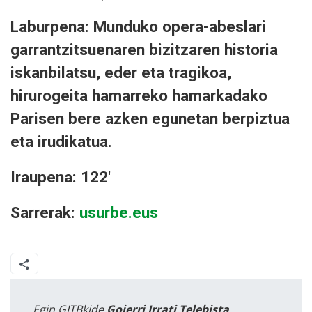
Laburpena: Munduko opera-abeslari
garrantzitsuenaren bizitzaren historia
iskanbilatsu, eder eta tragikoa,
hirurogeita hamarreko hamarkadako
Parisen bere azken egunetan berpiztua
eta irudikatua.
Iraupena: 122'
Sarrerak:
usurbe.eus
Egin GITBkide
Goierri Irrati Telebista