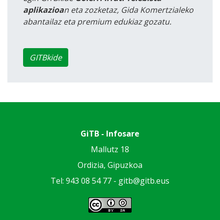
aplikazioa
n eta zozketaz, Gida Komertzialeko
abantailaz eta premium edukiaz gozatu.
GITBkide
GiTB - Infosare
Mallutz 18
Ordizia, Gipuzkoa
Tel: 943 08 54 77 -
gitb@gitb.eus