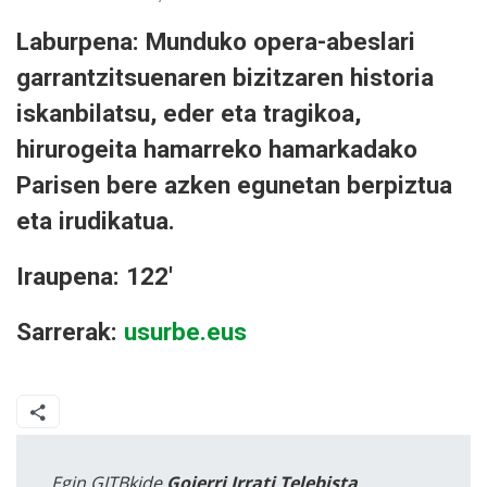
Laburpena: Munduko opera-abeslari
garrantzitsuenaren bizitzaren historia
iskanbilatsu, eder eta tragikoa,
hirurogeita hamarreko hamarkadako
Parisen bere azken egunetan berpiztua
eta irudikatua.
Iraupena: 122'
Sarrerak:
usurbe.eus
Egin GITBkide
Goierri Irrati Telebista