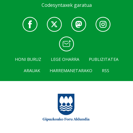
Codesyntaxek garatua
HONI BURUZ
LEGE OHARRA
PUBLIZITATEA
ARAUAK
HARREMANETARAKO
RSS