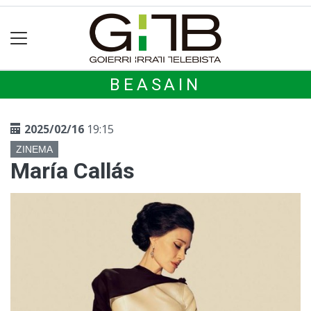
BEASAIN
2025/02/16
19:15
ZINEMA
María Callás