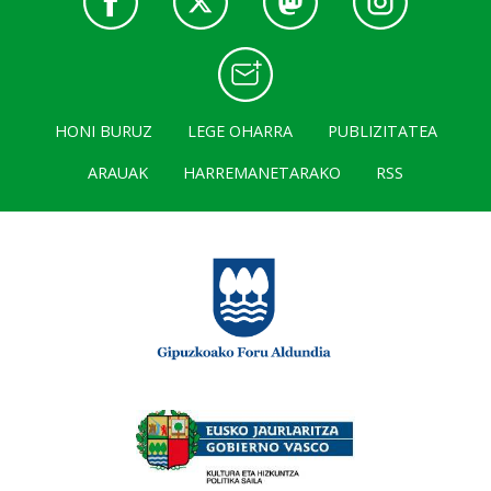
HONI BURUZ
LEGE OHARRA
PUBLIZITATEA
ARAUAK
HARREMANETARAKO
RSS