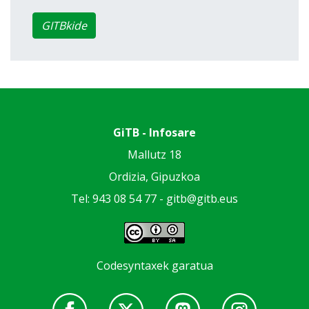
GITBkide
GiTB - Infosare
Mallutz 18
Ordizia, Gipuzkoa
Tel: 943 08 54 77 -
gitb@gitb.eus
Codesyntaxek garatua