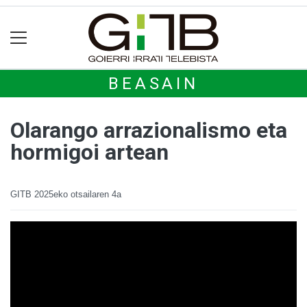
BEASAIN
Olarango arrazionalismo eta
hormigoi artean
GITB
2025eko otsailaren 4a