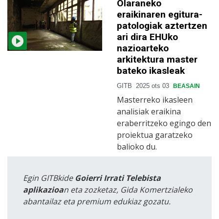
Olaraneko
eraikinaren egitura-
patologiak aztertzen
ari dira EHUko
nazioarteko
arkitektura master
bateko ikasleak
GITB
2025 ots 03
BEASAIN
Masterreko ikasleen
analisiak eraikina
eraberritzeko egingo den
proiektua garatzeko
balioko du.
Egin GITBkide
Goierri Irrati Telebista
aplikazioa
n eta zozketaz, Gida Komertzialeko
abantailaz eta premium edukiaz gozatu.