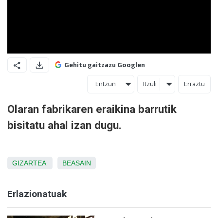
Gehitu gaitzazu Googlen
Entzun
Itzuli
Erraztu
Olaran fabrikaren eraikina barrutik
bisitatu ahal izan dugu.
GIZARTEA
BEASAIN
Erlazionatuak