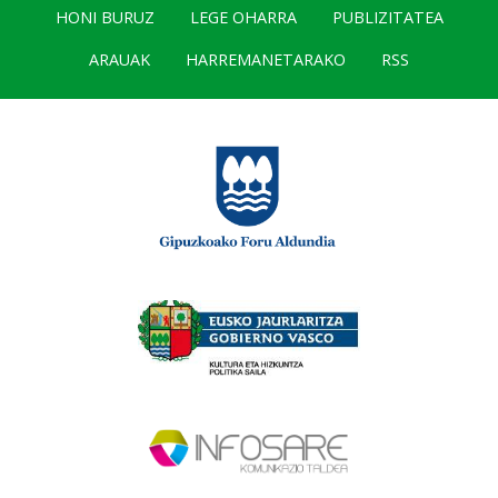
HONI BURUZ
LEGE OHARRA
PUBLIZITATEA
ARAUAK
HARREMANETARAKO
RSS