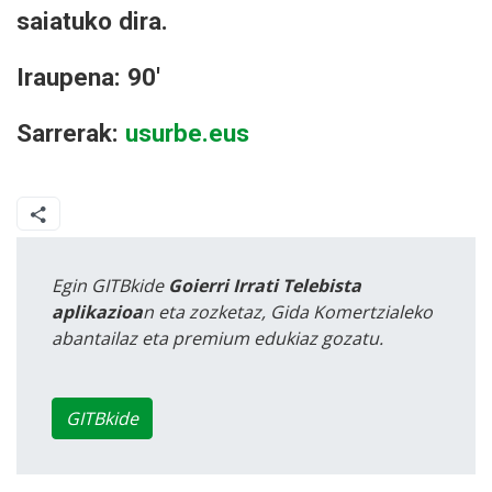
saiatuko dira.
Iraupena: 90'
Sarrerak:
usurbe.eus
Egin GITBkide
Goierri Irrati Telebista
aplikazioa
n eta zozketaz, Gida Komertzialeko
abantailaz eta premium edukiaz gozatu.
GITBkide