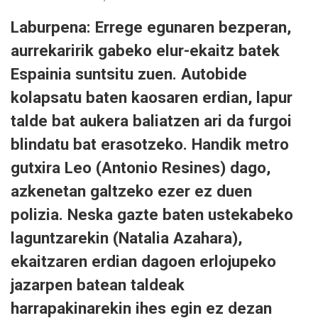
Laburpena: Errege egunaren bezperan,
aurrekaririk gabeko elur-ekaitz batek
Espainia suntsitu zuen. Autobide
kolapsatu baten kaosaren erdian, lapur
talde bat aukera baliatzen ari da furgoi
blindatu bat erasotzeko. Handik metro
gutxira Leo (Antonio Resines) dago,
azkenetan galtzeko ezer ez duen
polizia. Neska gazte baten ustekabeko
laguntzarekin (Natalia Azahara),
ekaitzaren erdian dagoen erlojupeko
jazarpen batean taldeak
harrapakinarekin ihes egin ez dezan