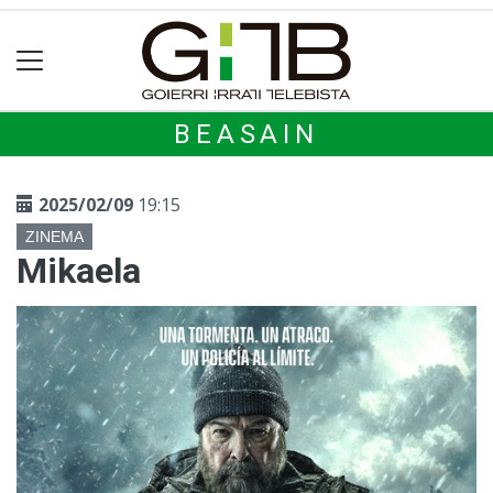
BEASAIN
2025/02/09
19:15
ZINEMA
Mikaela