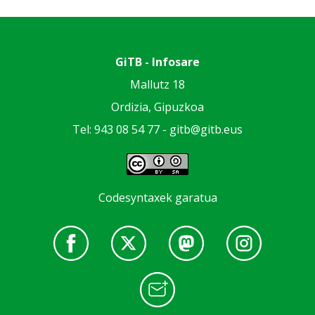
GiTB - Infosare
Mallutz 18
Ordizia, Gipuzkoa
Tel: 943 08 54 77 -
gitb@gitb.eus
Codesyntaxek garatua