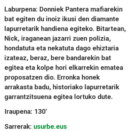
Laburpena: Donniek Pantera mafiarekin
bat egiten du inoiz ikusi den diamante
lapurretarik handiena egiteko. Bitartean,
Nick, iraganean jazarri zuen polizia,
hondatuta eta nekatuta dago ehiztaria
izateaz, beraz, bere bandarekin bat
egitea eta kolpe hori elkarrekin ematea
proposatzen dio. Erronka honek
arrakasta badu, historiako lapurretarik
garrantzitsuena egitea lortuko dute.
Iraupena: 130'
Sarrerak:
usurbe.eus