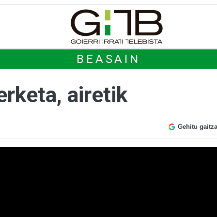
BEASAIN
rketa, airetik
Gehitu gaitz