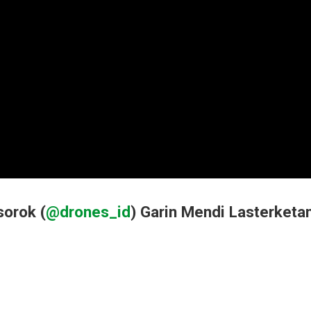
sorok (
@drones_id
) Garin Mendi Lasterketa