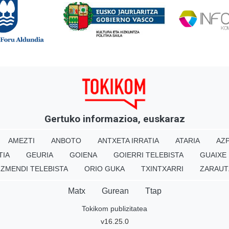
Gertuko informazioa, euskaraz
AMEZTI
ANBOTO
ANTXETA IRRATIA
ATARIA
AZP
TIA
GEURIA
GOIENA
GOIERRI TELEBISTA
GUAIXE
IZMENDI TELEBISTA
ORIO GUKA
TXINTXARRI
ZARAUT
Matx
Gurean
Ttap
Tokikom publizitatea
v16.25.0