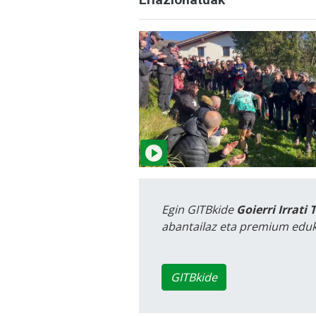
Egin GITBkide
Goierri Irrati 
abantailaz eta premium eduk
GITBkide