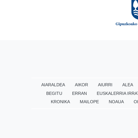
AIARALDEA
AIKOR
AIURRI
ALEA
BEGITU
ERRAN
EUSKALERRIA IRRA
KRONIKA
MAILOPE
NOAUA
O