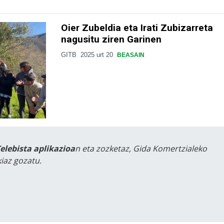
Oier Zubeldia eta Irati Zubizarreta
nagusitu ziren Garinen
GITB
2025 urt 20
BEASAIN
Telebista aplikazioa
n eta zozketaz, Gida Komertzialeko
iaz gozatu.