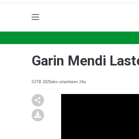
Garin Mendi Laste
GITB
2025eko urtarrilaren 24a