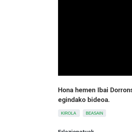
Hona hemen Ibai Dorron
egindako bideoa.
KIROLA
BEASAIN
Erlazionatuak