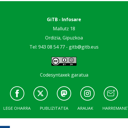
GiTB - Infosare
Mallutz 18
Ordizia, Gipuzkoa
Tel: 943 08 54 77 -
gitb@gitb.eus
Codesyntaxek garatua
LEGE OHARRA
PUBLIZITATEA
ARAUAK
HARREMANE