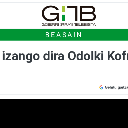
BEASAIN
 izango dira Odolki Ko
Gehitu gaitz