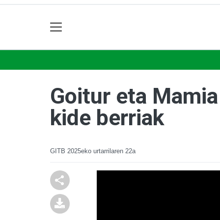
Goitur eta Mamia
kide berriak
GITB
2025eko urtarrilaren 22a