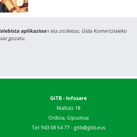
Telebista aplikazioa
n eta zozketaz, Gida Komertzialeko
iaz gozatu.
GiTB - Infosare
Mallutz 18
Ordizia, Gipuzkoa
Tel: 943 08 54 77 -
gitb@gitb.eus