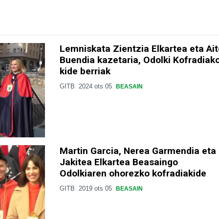
Lemniskata Zientzia Elkartea eta Ait
Buendia kazetaria, Odolki Kofradiak
kide berriak
GITB
2024 ots 05
BEASAIN
Martin Garcia, Nerea Garmendia eta
Jakitea Elkartea Beasaingo
Odolkiaren ohorezko kofradiakide
GITB
2019 ots 05
BEASAIN