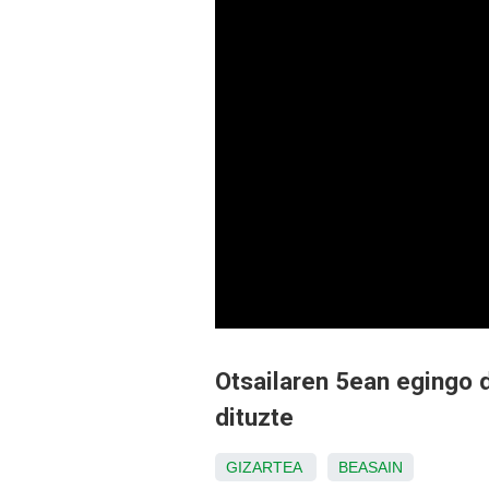
Otsailaren 5ean egingo 
dituzte
GIZARTEA
BEASAIN