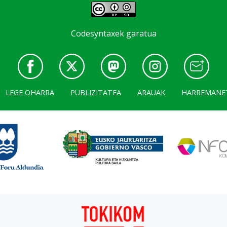
Codesyntaxek garatua
LEGE OHARRA
PUBLIZITATEA
ARAUAK
HARREMANE