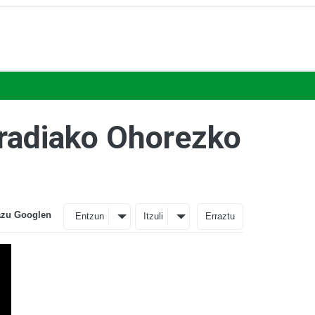
fradiako Ohorezko
azu Googlen
Entzun
Itzuli
Erraztu