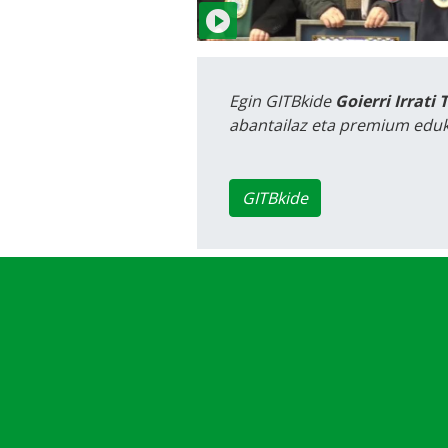
Egin GITBkide
Goierri Irrati 
abantailaz eta premium eduk
GITBkide