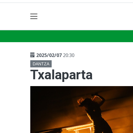
2025/02/07
20:30
DANTZA
Txalaparta