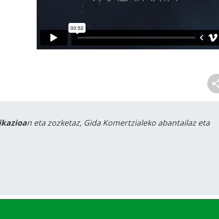
likazioa
n eta zozketaz, Gida Komertzialeko abantailaz eta