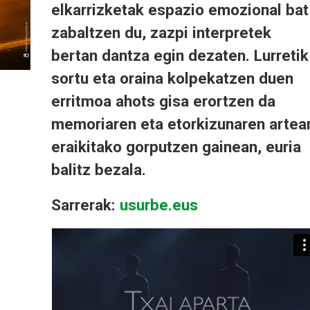
elkarrizketak espazio emozional bat
zabaltzen du, zazpi interpretek
bertan dantza egin dezaten. Lurretik
sortu eta oraina kolpekatzen duen
erritmoa ahots gisa erortzen da
memoriaren eta etorkizunaren artea
eraikitako gorputzen gainean, euria
balitz bezala.
Sarrerak:
usurbe.eus