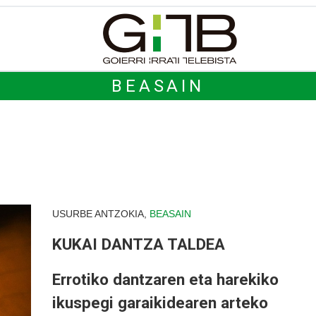
BEASAIN
USURBE ANTZOKIA,
BEASAIN
KUKAI DANTZA TALDEA
Errotiko dantzaren eta harekiko
ikuspegi garaikidearen arteko