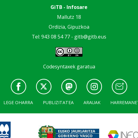
GiTB - Infosare
Mallutz 18
Ordizia, Gipuzkoa
Tel: 943 08 54 77 -
gitb@gitb.eus
Codesyntaxek garatua
LEGE OHARRA
PUBLIZITATEA
ARAUAK
HARREMANE