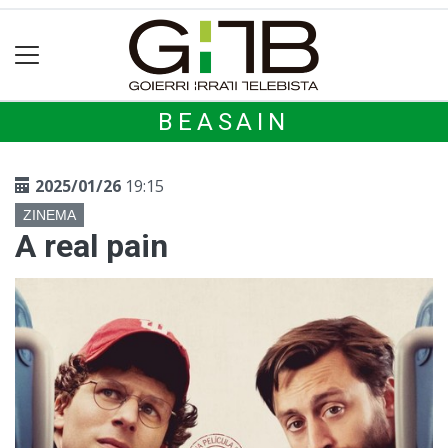
BEASAIN
2025/01/26
19:15
ZINEMA
A real pain