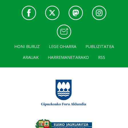
HONI BURUZ
LEGE OHARRA
PUBLIZITATEA
ARAUAK
HARREMANETARAKO
RSS