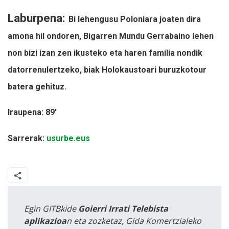
Laburpena:
Bi lehengusu Poloniara joaten dira
amona hil ondoren, Bigarren Mundu Gerrabaino lehen
non bizi izan zen ikusteko eta haren familia nondik
datorrenulertzeko, biak Holokaustoari buruzkotour
batera gehituz.
Iraupena: 89'
Sarrerak:
usurbe.eus
Egin GITBkide
Goierri Irrati Telebista
aplikazioa
n eta zozketaz, Gida Komertzialeko