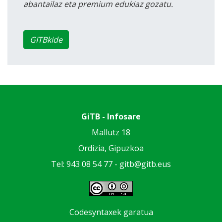
abantailaz eta premium edukiaz gozatu.
GITBkide
GiTB - Infosare
Mallutz 18
Ordizia, Gipuzkoa
Tel: 943 08 54 77 -
gitb@gitb.eus
Codesyntaxek garatua