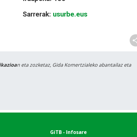
Sarrerak:
usurbe.eus
likazioa
n eta zozketaz, Gida Komertzialeko abantailaz eta
GiTB - Infosare