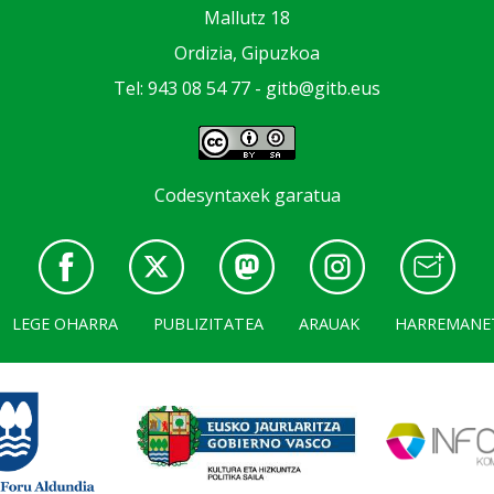
Mallutz 18
Ordizia, Gipuzkoa
Tel: 943 08 54 77 -
gitb@gitb.eus
Codesyntaxek garatua
LEGE OHARRA
PUBLIZITATEA
ARAUAK
HARREMANE