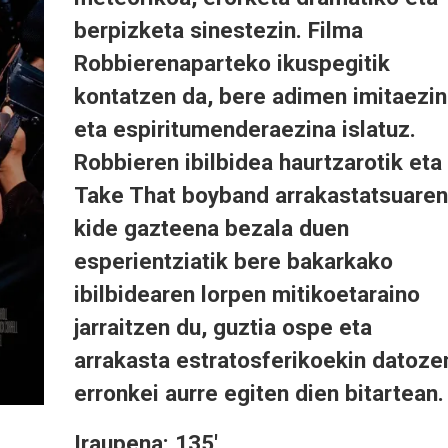
berpizketa sinestezin. Filma
Robbierenaparteko ikuspegitik
kontatzen da, bere adimen imitaezi
eta espiritumenderaezina islatuz.
Robbieren ibilbidea haurtzarotik eta
Take That boyband arrakastatsuaren
kide gazteena bezala duen
esperientziatik bere bakarkako
ibilbidearen lorpen mitikoetaraino
jarraitzen du, guztia ospe eta
arrakasta estratosferikoekin datoze
erronkei aurre egiten dien bitartean
Iraupena: 135'