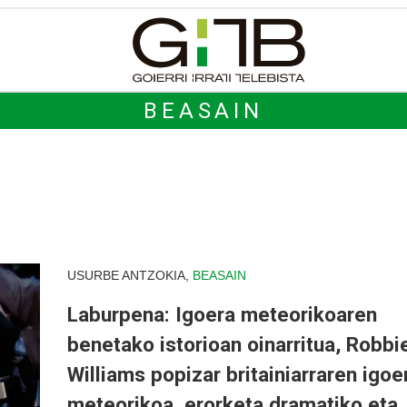
BEASAIN
USURBE ANTZOKIA,
BEASAIN
Laburpena: Igoera meteorikoaren
benetako istorioan oinarritua, Robbi
Williams popizar britainiarraren igoe
meteorikoa, erorketa dramatiko eta