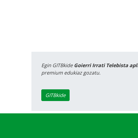
Egin GITBkide
Goierri Irrati Telebista ap
premium edukiaz gozatu.
GITBkide