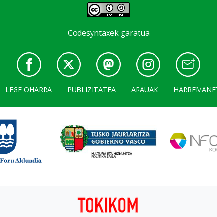
Codesyntaxek garatua
LEGE OHARRA
PUBLIZITATEA
ARAUAK
HARREMANE