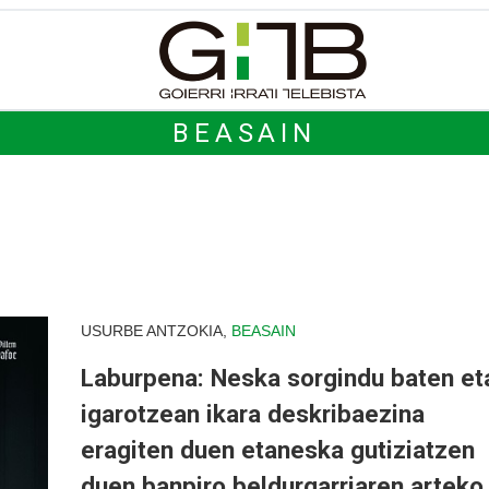
BEASAIN
USURBE ANTZOKIA,
BEASAIN
Laburpena: Neska sorgindu baten et
igarotzean ikara deskribaezina
eragiten duen etaneska gutiziatzen
duen banpiro beldurgarriaren arteko