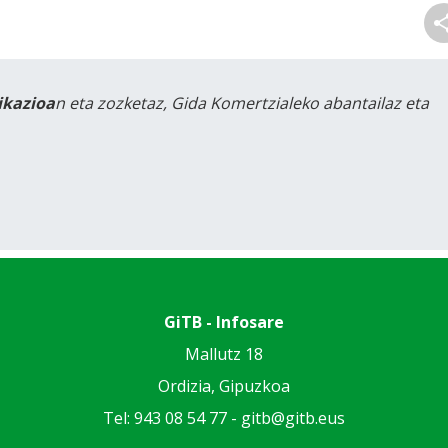
likazioa
n eta zozketaz, Gida Komertzialeko abantailaz eta
GiTB - Infosare
Mallutz 18
Ordizia, Gipuzkoa
Tel: 943 08 54 77 -
gitb@gitb.eus