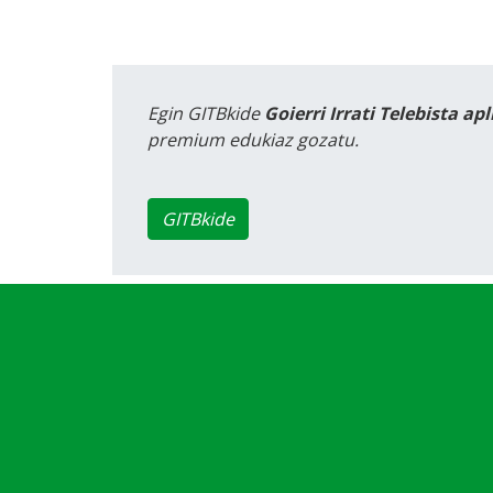
Egin GITBkide
Goierri Irrati Telebista ap
premium edukiaz gozatu.
GITBkide