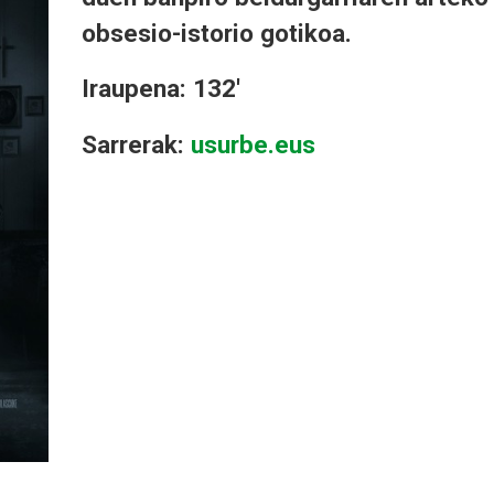
obsesio-istorio gotikoa.
Iraupena: 132'
Sarrerak:
usurbe.eus