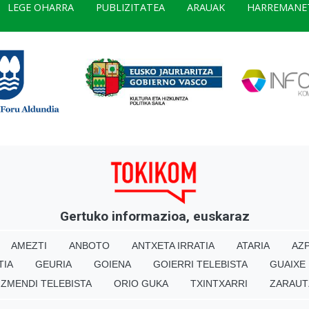
LEGE OHARRA
PUBLIZITATEA
ARAUAK
HARREMANE
Gertuko informazioa, euskaraz
AMEZTI
ANBOTO
ANTXETA IRRATIA
ATARIA
AZP
TIA
GEURIA
GOIENA
GOIERRI TELEBISTA
GUAIXE
IZMENDI TELEBISTA
ORIO GUKA
TXINTXARRI
ZARAUT