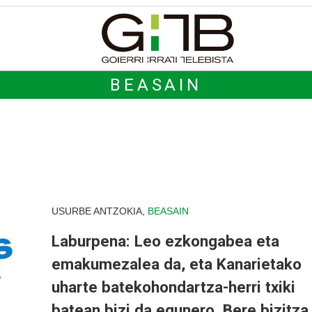
BEASAIN
USURBE ANTZOKIA,
BEASAIN
Laburpena: Leo ezkongabea eta
emakumezalea da, eta Kanarietako
uharte batekohondartza-herri txiki
batean bizi da egunero. Bere bizitza