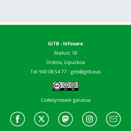
GiTB - Infosare
Mallutz 18
Ordizia, Gipuzkoa
Tel: 943 08 54 77 -
gitb@gitb.eus
Codesyntaxek garatua