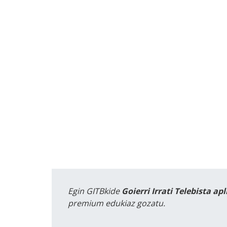
Egin GITBkide
Goierri Irrati Telebista ap
premium edukiaz gozatu.