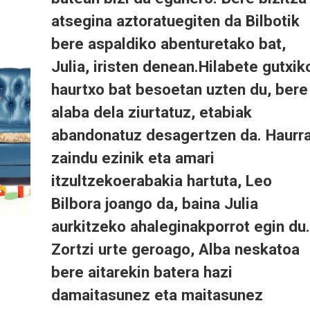
atsegina aztoratuegiten da Bilbotik
bere aspaldiko abenturetako bat,
Julia, iristen denean.Hilabete gutxik
haurtxo bat besoetan uzten du, bere
alaba dela ziurtatuz, etabiak
abandonatuz desagertzen da. Haurr
zaindu ezinik eta amari
itzultzekoerabakia hartuta, Leo
Bilbora joango da, baina Julia
aurkitzeko ahaleginakporrot egin du.
Zortzi urte geroago, Alba neskatoa
bere aitarekin batera hazi
damaitasunez eta maitasunez