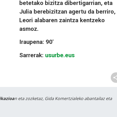
betetako bizitza dibertigarrian, eta
Julia berebizitzan agertu da berriro,
Leori alabaren zaintza kentzeko
asmoz.
Iraupena: 90'
Sarrerak:
usurbe.eus
likazioa
n eta zozketaz, Gida Komertzialeko abantailaz eta