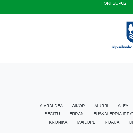
HONI BURUZ
AIARALDEA
AIKOR
AIURRI
ALEA
BEGITU
ERRAN
EUSKALERRIA IRRA
KRONIKA
MAILOPE
NOAUA
O