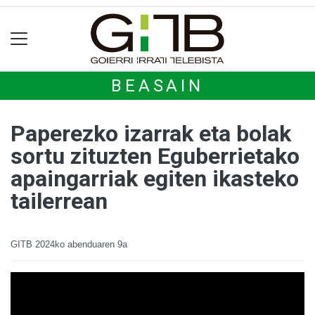
BEASAIN
Paperezko izarrak eta bolak
sortu zituzten Eguberrietako
apaingarriak egiten ikasteko
tailerrean
GITB
2024ko abenduaren 9a