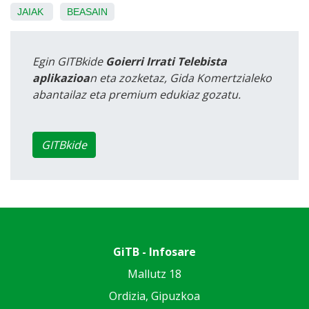
JAIAK
BEASAIN
Egin GITBkide
Goierri Irrati Telebista
aplikazioa
n eta zozketaz, Gida Komertzialeko
abantailaz eta premium edukiaz gozatu.
GITBkide
GiTB - Infosare
Mallutz 18
Ordizia, Gipuzkoa