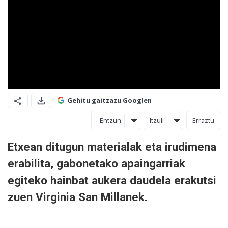
Gehitu gaitzazu Googlen
Entzun
Itzuli
Erraztu
Etxean ditugun materialak eta irudimena
erabilita, gabonetako apaingarriak
egiteko hainbat aukera daudela erakutsi
zuen Virginia San Millanek.