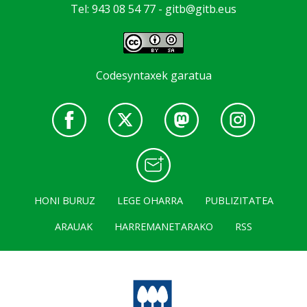
Tel: 943 08 54 77 -
gitb@gitb.eus
Codesyntaxek garatua
HONI BURUZ
LEGE OHARRA
PUBLIZITATEA
ARAUAK
HARREMANETARAKO
RSS