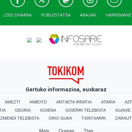
LEGE OHARRA
PUBLIZITATEA
ARAUAK
HARREMANE
Gertuko informazioa, euskaraz
AMEZTI
ANBOTO
ANTXETA IRRATIA
ATARIA
AZP
TIA
GEURIA
GOIENA
GOIERRI TELEBISTA
GUAIXE
IZMENDI TELEBISTA
ORIO GUKA
TXINTXARRI
ZARAUT
Matx
Gurean
Ttap