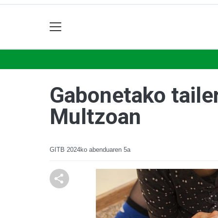
Gabonetako taile
Multzoan
GITB
2024ko abenduaren 5a