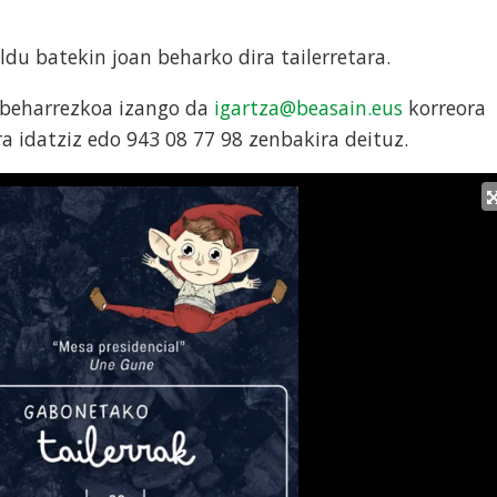
ldu batekin joan beharko dira tailerretara.
 beharrezkoa izango da
igartza@beasain.eus
korreora
 idatziz edo 943 08 77 98 zenbakira deituz.