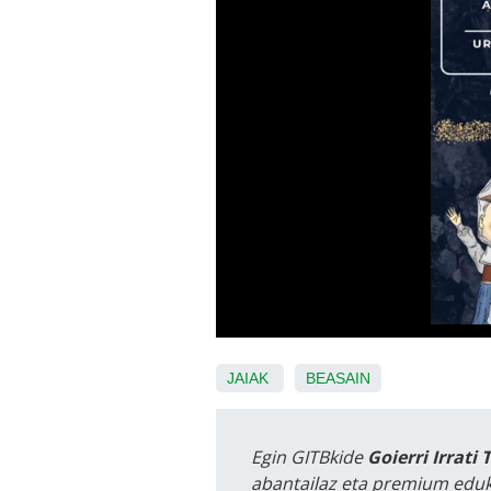
JAIAK
BEASAIN
Egin GITBkide
Goierri Irrati 
abantailaz eta premium eduk