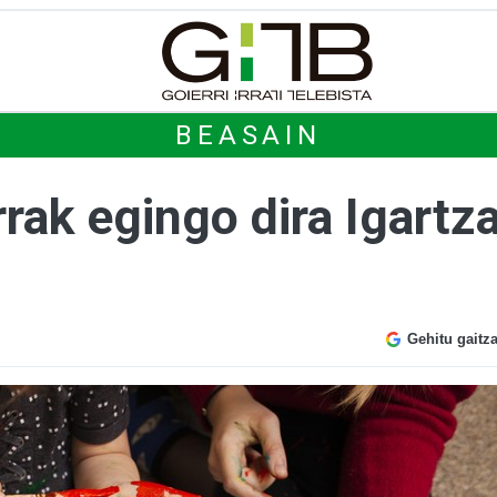
BEASAIN
rrak egingo dira Igar
Gehitu gaitz