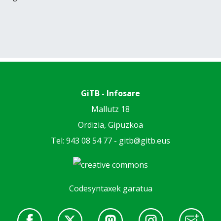
GiTB - Infosare
Mallutz 18
Ordizia, Gipuzkoa
Tel: 943 08 54 77 -
gitb@gitb.eus
Codesyntaxek garatua