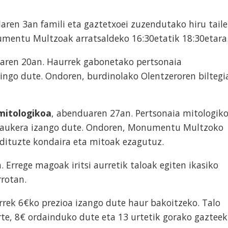
laren 3an famili eta gaztetxoei zuzendutako hiru taile
umentu Multzoak arratsaldeko 16:30etatik 18:30etara
aren 20an. Haurrek gabonetako pertsonaia
ingo dute. Ondoren, burdinolako Olentzeroren biltegi
 mitologikoa
, abenduaren 27an. Pertsonaia mitologik
 aukera izango dute. Ondoren, Monumentu Multzoko
 dituzte kondaira eta mitoak ezagutuz.
n. Errege magoak iritsi aurretik taloak egiten ikasiko
rotan.
rrek 6€ko prezioa izango dute haur bakoitzeko. Talo
arte, 8€ ordainduko dute eta 13 urtetik gorako gazteek