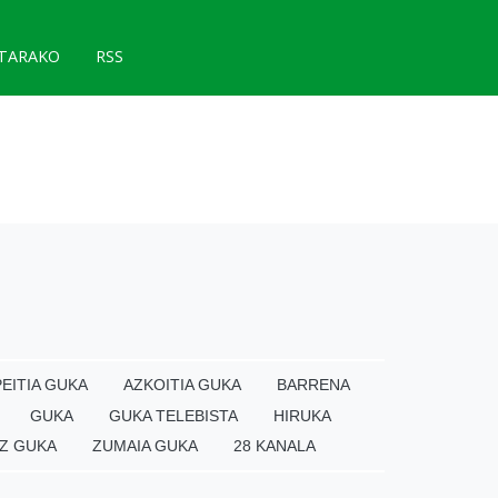
TARAKO
RSS
EITIA GUKA
AZKOITIA GUKA
BARRENA
GUKA
GUKA TELEBISTA
HIRUKA
Z GUKA
ZUMAIA GUKA
28 KANALA