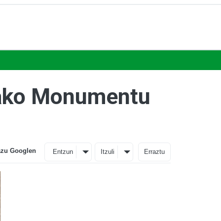
tzako Monumentu
azu Googlen
Entzun
Itzuli
Erraztu