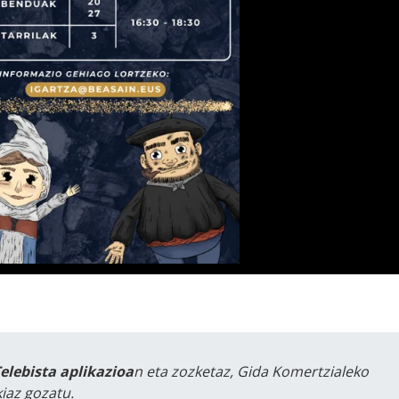
Telebista aplikazioa
n eta zozketaz, Gida Komertzialeko
iaz gozatu.