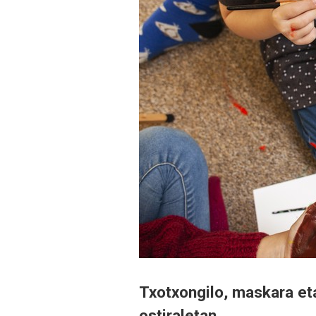
Txotxongilo, maskara eta
ostiraletan.