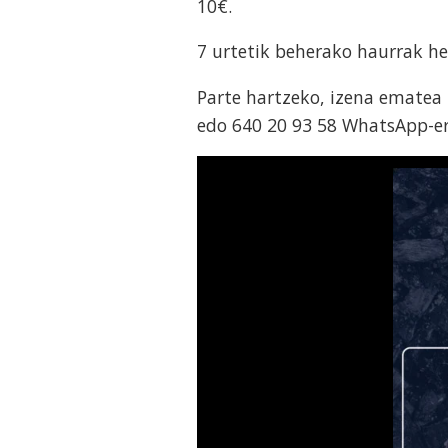
10€.
7 urtetik beherako haurrak he
Parte hartzeko, izena ematea
edo 640 20 93 58 WhatsApp-era