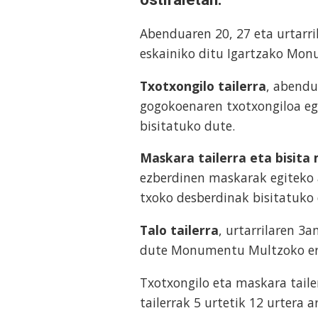
Abenduaren 20, 27 eta urtarri
eskainiko ditu Igartzako Mon
Txotxongilo tailerra
, abendu
gogokoenaren txotxongiloa eg
bisitatuko dute.
Maskara tailerra eta bisita
ezberdinen maskarak egiteko
txoko desberdinak bisitatuko
Talo tailerra
, urtarrilaren 3a
dute Monumentu Multzoko er
Txotxongilo eta maskara taile
tailerrak 5 urtetik 12 urtera 