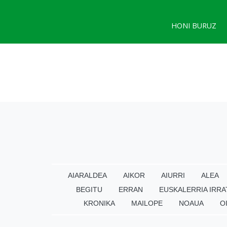
HONI BURUZ
AIARALDEA
AIKOR
AIURRI
ALEA
BEGITU
ERRAN
EUSKALERRIA IRRA
KRONIKA
MAILOPE
NOAUA
O