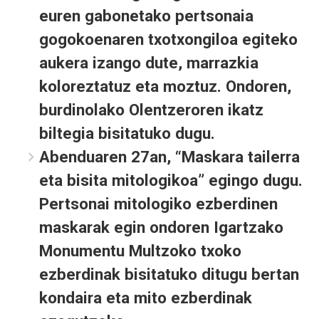
euren gabonetako pertsonaia
gogokoenaren txotxongiloa egiteko
aukera izango dute, marrazkia
koloreztatuz eta moztuz. Ondoren,
burdinolako Olentzeroren ikatz
biltegia bisitatuko dugu.
Abenduaren 27an
, “Maskara tailerra
eta bisita mitologikoa” egingo dugu.
Pertsonai mitologiko ezberdinen
maskarak egin ondoren Igartzako
Monumentu Multzoko txoko
ezberdinak bisitatuko ditugu bertan
kondaira eta mito ezberdinak