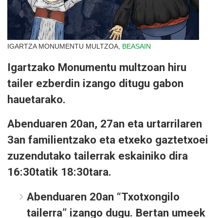
IGARTZA MONUMENTU MULTZOA,
BEASAIN
Igartzako Monumentu multzoan hiru
tailer ezberdin izango ditugu gabon
hauetarako.
Abenduaren 20an, 27an eta urtarrilaren
3an familientzako eta etxeko gaztetxoei
zuzendutako tailerrak eskainiko dira
16:30tatik 18:30tara.
Abenduaren 20an
“Txotxongilo
tailerra” izango dugu. Bertan umeek