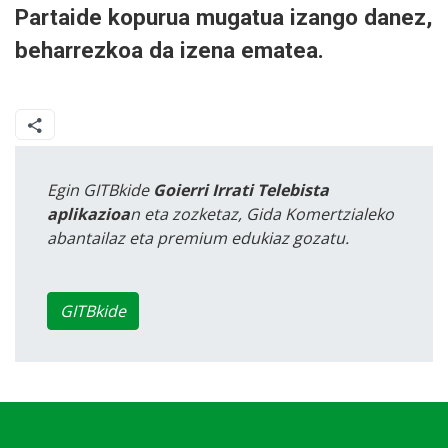
Partaide kopurua mugatua izango danez,
beharrezkoa da izena ematea.
Egin GITBkide
Goierri Irrati Telebista
aplikazioa
n eta zozketaz, Gida Komertzialeko
abantailaz eta premium edukiaz gozatu.
GITBkide