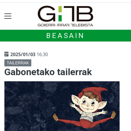
BEASAIN
2025/01/03
16:30
TAILERRAK
Gabonetako tailerrak