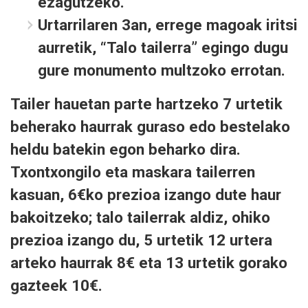
ezagutzeko.
Urtarrilaren 3an
, errege magoak iritsi
aurretik, “Talo tailerra” egingo dugu
gure monumento multzoko errotan.
Tailer hauetan parte hartzeko 7 urtetik
beherako haurrak guraso edo bestelako
heldu batekin egon beharko dira.
Txontxongilo eta maskara tailerren
kasuan, 6€ko prezioa izango dute haur
bakoitzeko; talo tailerrak aldiz, ohiko
prezioa izango du, 5 urtetik 12 urtera
arteko haurrak 8€ eta 13 urtetik gorako
gazteek 10€.