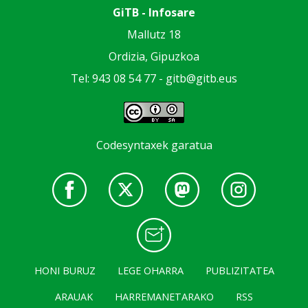
GiTB - Infosare
Mallutz 18
Ordizia, Gipuzkoa
Tel: 943 08 54 77 -
gitb@gitb.eus
Codesyntaxek garatua
HONI BURUZ
LEGE OHARRA
PUBLIZITATEA
ARAUAK
HARREMANETARAKO
RSS