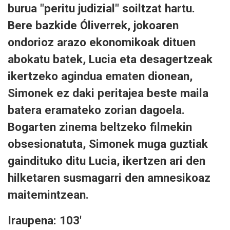
burua "peritu judizial" soiltzat hartu.
Bere bazkide Óliverrek, jokoaren
ondorioz arazo ekonomikoak dituen
abokatu batek, Lucia eta desagertzeak
ikertzeko agindua ematen dionean,
Simonek ez daki peritajea beste maila
batera eramateko zorian dagoela.
Bogarten zinema beltzeko filmekin
obsesionatuta, Simonek muga guztiak
gaindituko ditu Lucia, ikertzen ari den
hilketaren susmagarri den amnesikoaz
maitemintzean.
Iraupena: 103'