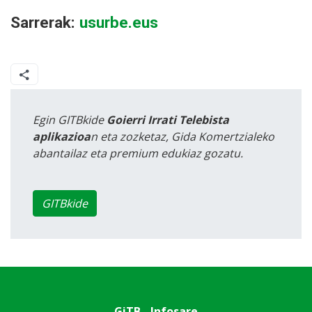
Sarrerak:
usurbe.eus
Egin GITBkide
Goierri Irrati Telebista
aplikazioa
n eta zozketaz, Gida Komertzialeko
abantailaz eta premium edukiaz gozatu.
GITBkide
GiTB - Infosare