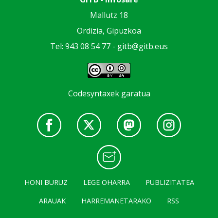
Mallutz 18
Ordizia, Gipuzkoa
Tel: 943 08 54 77 -
gitb@gitb.eus
Codesyntaxek garatua
HONI BURUZ
LEGE OHARRA
PUBLIZITATEA
ARAUAK
HARREMANETARAKO
RSS