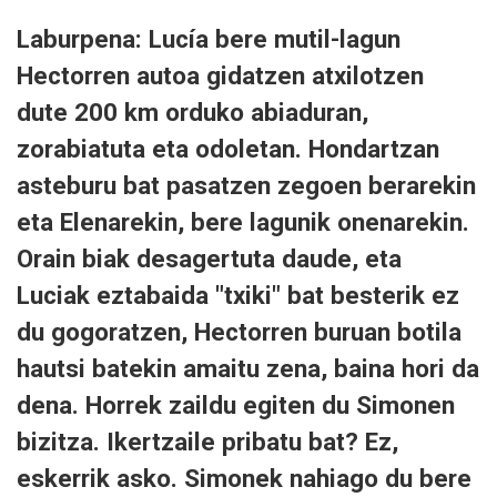
Laburpena: Lucía bere mutil-lagun
Hectorren autoa gidatzen atxilotzen
dute 200 km orduko abiaduran,
zorabiatuta eta odoletan. Hondartzan
asteburu bat pasatzen zegoen berarekin
eta Elenarekin, bere lagunik onenarekin.
Orain biak desagertuta daude, eta
Luciak eztabaida "txiki" bat besterik ez
du gogoratzen, Hectorren buruan botila
hautsi batekin amaitu zena, baina hori da
dena. Horrek zaildu egiten du Simonen
bizitza. Ikertzaile pribatu bat? Ez,
eskerrik asko. Simonek nahiago du bere