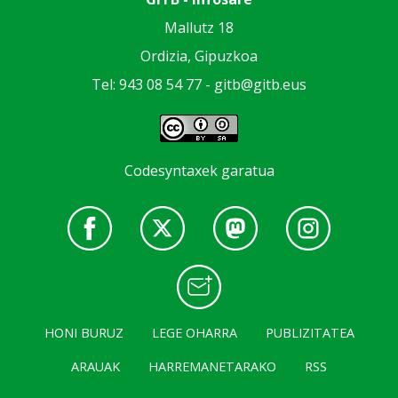
Mallutz 18
Ordizia, Gipuzkoa
Tel: 943 08 54 77 -
gitb@gitb.eus
Codesyntaxek garatua
HONI BURUZ
LEGE OHARRA
PUBLIZITATEA
ARAUAK
HARREMANETARAKO
RSS