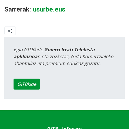
Sarrerak:
usurbe.eus
Egin GITBkide
Goierri Irrati Telebista
aplikazioa
n eta zozketaz, Gida Komertzialeko
abantailaz eta premium edukiaz gozatu.
GITBkide
GiTB - Infosare