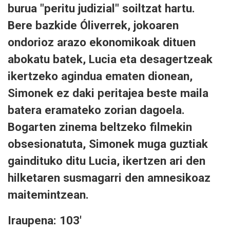
burua "peritu judizial" soiltzat hartu.
Bere bazkide Óliverrek, jokoaren
ondorioz arazo ekonomikoak dituen
abokatu batek, Lucia eta desagertzeak
ikertzeko agindua ematen dionean,
Simonek ez daki peritajea beste maila
batera eramateko zorian dagoela.
Bogarten zinema beltzeko filmekin
obsesionatuta, Simonek muga guztiak
gaindituko ditu Lucia, ikertzen ari den
hilketaren susmagarri den amnesikoaz
maitemintzean.
Iraupena: 103'