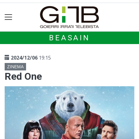
BEASAIN
2024/12/06
19:15
ZINEMA
Red One