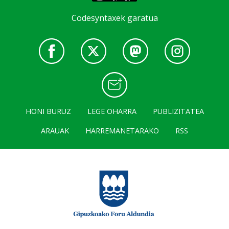
Codesyntaxek garatua
HONI BURUZ
LEGE OHARRA
PUBLIZITATEA
ARAUAK
HARREMANETARAKO
RSS