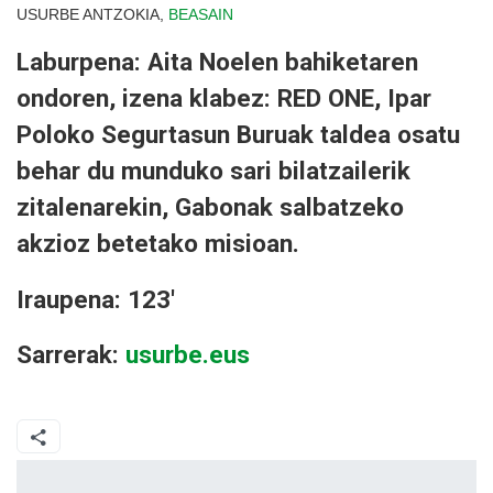
USURBE ANTZOKIA,
BEASAIN
Laburpena: Aita Noelen bahiketaren
ondoren, izena klabez: RED ONE, Ipar
Poloko Segurtasun Buruak taldea osatu
behar du munduko sari bilatzailerik
zitalenarekin, Gabonak salbatzeko
akzioz betetako misioan.
Iraupena: 123'
Sarrerak:
usurbe.eus