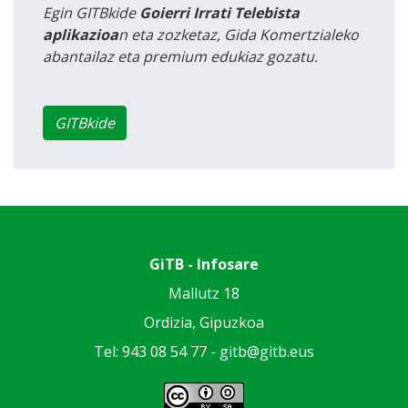
Egin GITBkide
Goierri Irrati Telebista
aplikazioa
n eta zozketaz, Gida Komertzialeko
abantailaz eta premium edukiaz gozatu.
GITBkide
GiTB - Infosare
Mallutz 18
Ordizia, Gipuzkoa
Tel: 943 08 54 77 -
gitb@gitb.eus