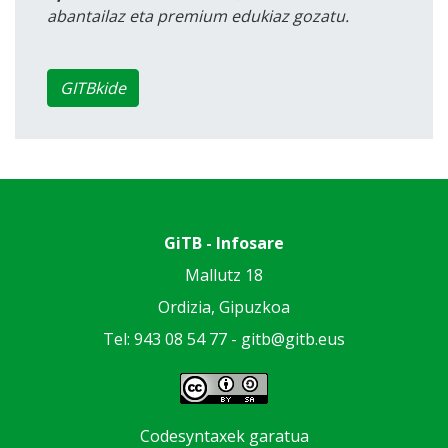
abantailaz eta premium edukiaz gozatu.
GITBkide
GiTB - Infosare
Mallutz 18
Ordizia, Gipuzkoa
Tel: 943 08 54 77 -
gitb@gitb.eus
Codesyntaxek garatua