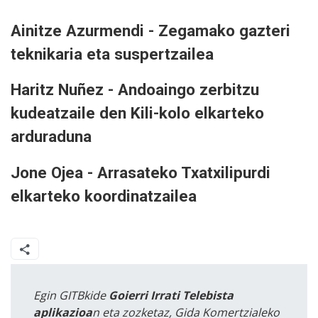
Ainitze Azurmendi - Zegamako gazteri
teknikaria eta suspertzailea
Haritz Nuñez - Andoaingo zerbitzu
kudeatzaile den Kili-kolo elkarteko
arduraduna
Jone Ojea - Arrasateko Txatxilipurdi
elkarteko koordinatzailea
Egin GITBkide
Goierri Irrati Telebista
aplikazioa
n eta zozketaz, Gida Komertzialeko