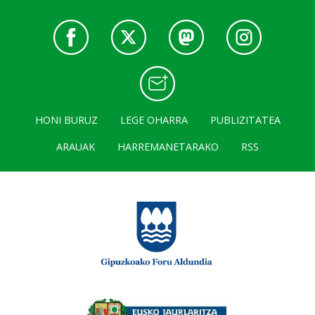
HONI BURUZ
LEGE OHARRA
PUBLIZITATEA
ARAUAK
HARREMANETARAKO
RSS