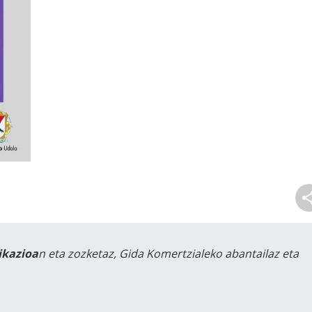
likazioa
n eta zozketaz, Gida Komertzialeko abantailaz eta