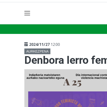
2024/11/27
12:00
AURKEZPENA
Denbora lerro fe