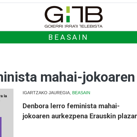
BEASAIN
minista mahai-jokoare
IGARTZAKO JAUREGIA,
BEASAIN
Denbora lerro feminista mahai-
jokoaren aurkezpena Erauskin plaza