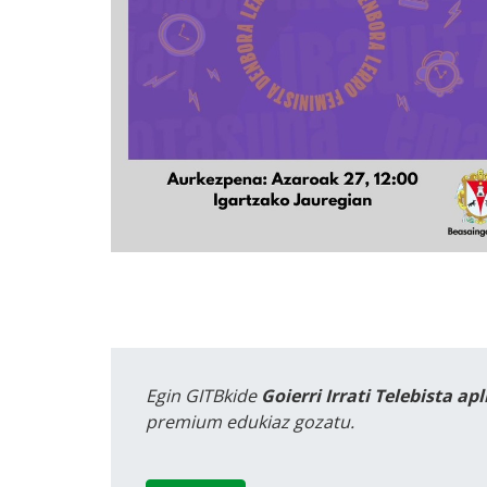
Egin GITBkide
Goierri Irrati Telebista ap
premium edukiaz gozatu.