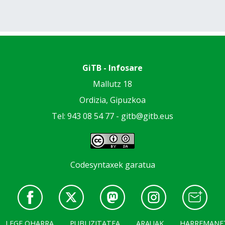
GiTB - Infosare
Mallutz 18
Ordizia, Gipuzkoa
Tel: 943 08 54 77 -
gitb@gitb.eus
Codesyntaxek garatua
LEGE OHARRA
PUBLIZITATEA
ARAUAK
HARREMANE