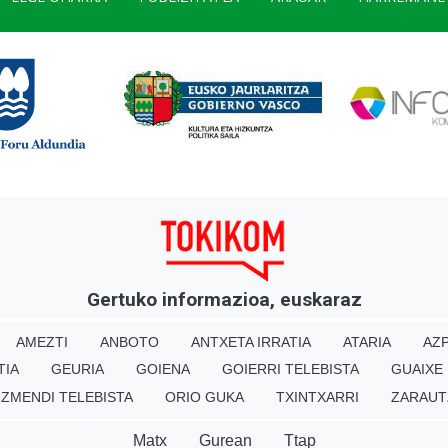
Gertuko informazioa, euskaraz
AMEZTI
ANBOTO
ANTXETA IRRATIA
ATARIA
AZP
TIA
GEURIA
GOIENA
GOIERRI TELEBISTA
GUAIXE
IZMENDI TELEBISTA
ORIO GUKA
TXINTXARRI
ZARAUT
Matx
Gurean
Ttap