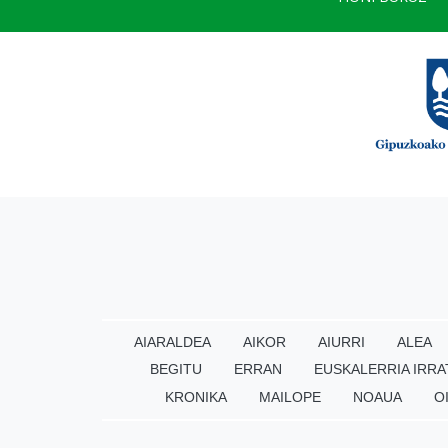
AIARALDEA
AIKOR
AIURRI
ALEA
BEGITU
ERRAN
EUSKALERRIA IRRA
KRONIKA
MAILOPE
NOAUA
O