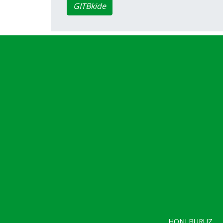
GITBkide
HONI BURUZ