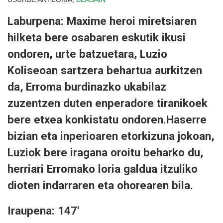
Laburpena: Maxime heroi miretsiaren
hilketa bere osabaren eskutik ikusi
ondoren, urte batzuetara, Luzio
Koliseoan sartzera behartua aurkitzen
da, Erroma burdinazko ukabilaz
zuzentzen duten enperadore tiranikoek
bere etxea konkistatu ondoren.Haserre
bizian eta inperioaren etorkizuna jokoan,
Luziok bere iragana oroitu beharko du,
herriari Erromako loria galdua itzuliko
dioten indarraren eta ohorearen bila.
Iraupena: 147'