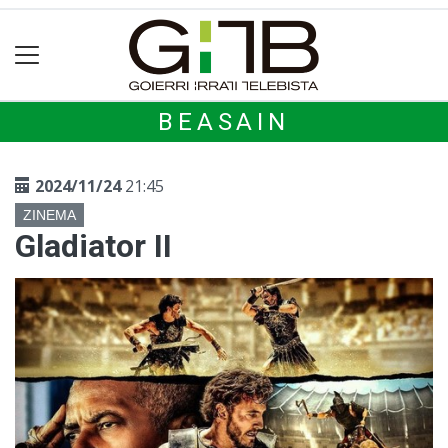
BEASAIN
2024/11/24
21:45
ZINEMA
Gladiator II