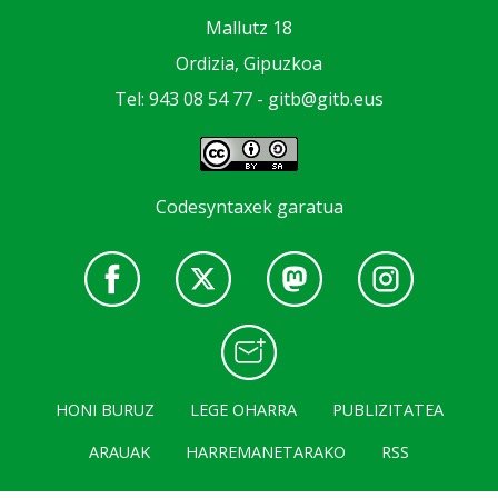
Mallutz 18
Ordizia, Gipuzkoa
Tel: 943 08 54 77 -
gitb@gitb.eus
Codesyntaxek garatua
HONI BURUZ
LEGE OHARRA
PUBLIZITATEA
ARAUAK
HARREMANETARAKO
RSS