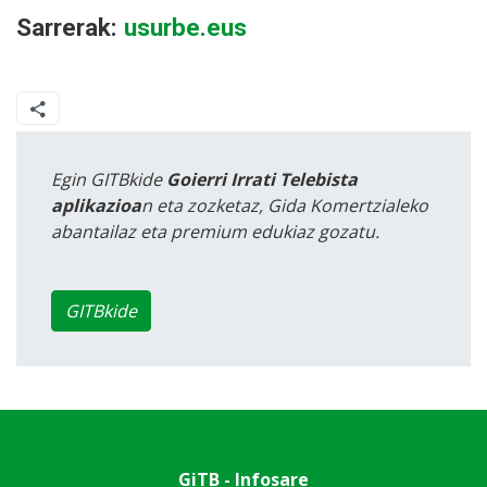
Sarrerak:
usurbe.eus
Egin GITBkide
Goierri Irrati Telebista
aplikazioa
n eta zozketaz, Gida Komertzialeko
abantailaz eta premium edukiaz gozatu.
GITBkide
GiTB - Infosare