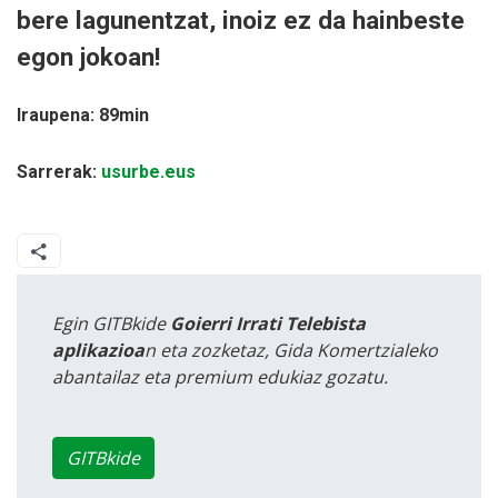
bere lagunentzat, inoiz ez da hainbeste
egon jokoan!
Iraupena: 89min
Sarrerak:
usurbe.eus
Egin GITBkide
Goierri Irrati Telebista
aplikazioa
n eta zozketaz, Gida Komertzialeko
abantailaz eta premium edukiaz gozatu.
GITBkide