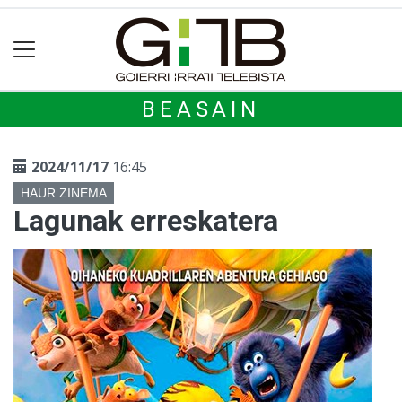
BEASAIN
2024/11/17
16:45
HAUR ZINEMA
Lagunak erreskatera