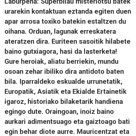
Laburpena: Superbilau misteriotsu batek
urarekin kontaktuan eztanda egiten duen
apar arrosa toxiko batekin estaltzen du
oihana. Orduan, lagunak erreskatera
ateratzen dira. Euriteen sasoitik hilabete
baino gutxiagora, hasi da lasterketa!
Gure heroiak, aliatu berriekin, mundu
osoan zehar ibiliko dira antidoto baten
bila. Iparraldeko eskualde urrunetatik,
Europatik, Asiatik eta Ekialde Ertainetik
igaroz, historiako bilaketarik handiena
egingo dute. Oraingoan, inoiz baino
aurkari adimentsuago eta gaiztoago bati
egin behar diote aurre. Mauricentzat eta