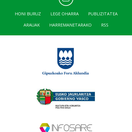
HONI BURUZ
LEGE OHARRA
PUBLIZITATEA
ARAUAK
HARREMANETARAKO
RSS