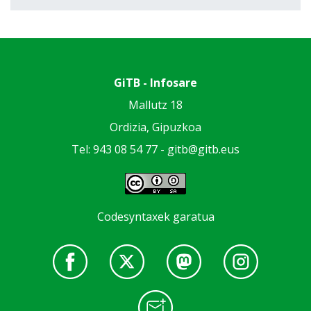
GiTB - Infosare
Mallutz 18
Ordizia, Gipuzkoa
Tel: 943 08 54 77 -
gitb@gitb.eus
Codesyntaxek garatua