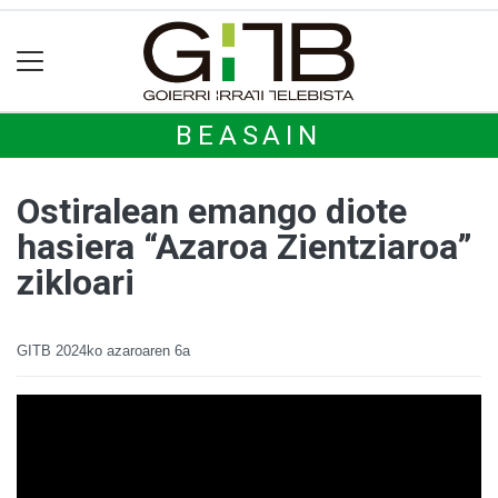
BEASAIN
Ostiralean emango diote
hasiera “Azaroa Zientziaroa”
zikloari
GITB
2024ko azaroaren 6a