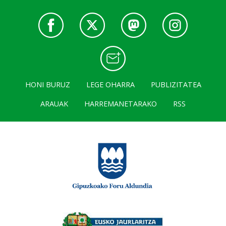
HONI BURUZ
LEGE OHARRA
PUBLIZITATEA
ARAUAK
HARREMANETARAKO
RSS