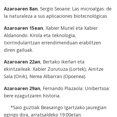
Azaroaren 8an
, Sergio Seoane: Las microalgas: de
la naturaleza a sus aplicaciones biotecnológicas
Azaroaren 15ean
, Xabier Muriel eta Xabier
Aldanondo: Kirola eta teknologia,
txirrindularitzan errendimenduan erabiltzen
diren gailuak.
Azaroaren 22an
, Bertako ikerlari eta
ekintzaileak: Xabier Zurutuza (Lortek), Ainitze
Sala (Onik), Nerea Albarran (Opoenea).
Azaroaren 29an
, Fernando Plazaola: Unibertsoa:
bere ezagutzaren historia.
*Saio guztiak Beasaingo Igartzako jauregian
egingo dira, arratsaldeko 19:00etan.