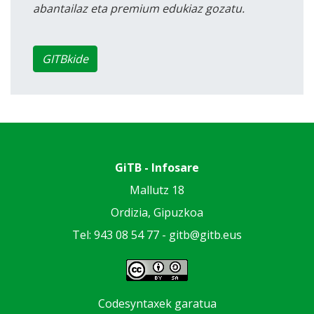
abantailaz eta premium edukiaz gozatu.
GITBkide
GiTB - Infosare
Mallutz 18
Ordizia, Gipuzkoa
Tel: 943 08 54 77 -
gitb@gitb.eus
Codesyntaxek garatua