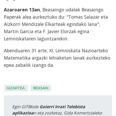
Azaroaren 13an
, Beasaingo udalak Beasaingo
Paperak alea aurkeztuko du: "Tomas Salazar eta
Aizkorri Mendizale Elkarteak egindako lana",
Martin Garcia eta F. Javier Elorzak egina
Lemniskataren laguntzarekin.
Abenduaren 31 arte, XI. Lemniskata Nazioarteko
Matematika argazki lehiaketan lanak aurkezteko
epea zabalik izango da.
GIZARTEA
BEASAIN
Egin GITBkide
Goierri Irrati Telebista
aplikazioa
n eta zozketaz, Gida Komertzialeko