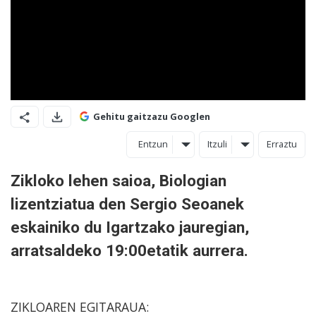
Gehitu gaitzazu Googlen
Entzun
Itzuli
Erraztu
Zikloko lehen saioa, Biologian
lizentziatua den Sergio Seoanek
eskainiko du Igartzako jauregian,
arratsaldeko 19:00etatik aurrera.
ZIKLOAREN EGITARAUA: