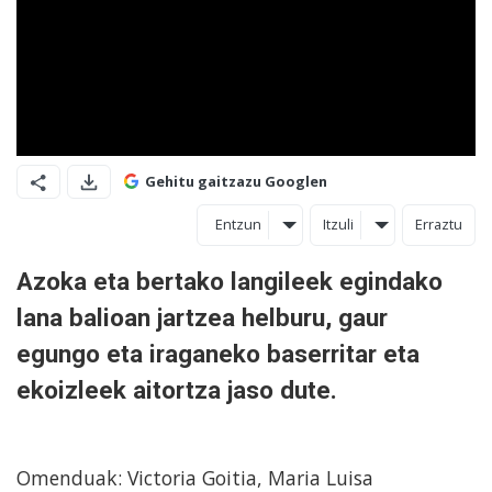
Gehitu gaitzazu Googlen
Entzun
Itzuli
Erraztu
Azoka eta bertako langileek egindako
lana balioan jartzea helburu, gaur
egungo eta iraganeko baserritar eta
ekoizleek aitortza jaso dute.
Omenduak: Victoria Goitia, Maria Luisa