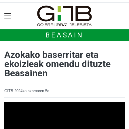
BEASAIN
Azokako baserritar eta
ekoizleak omendu dituzte
Beasainen
GITB
2024ko azaroaren 5a