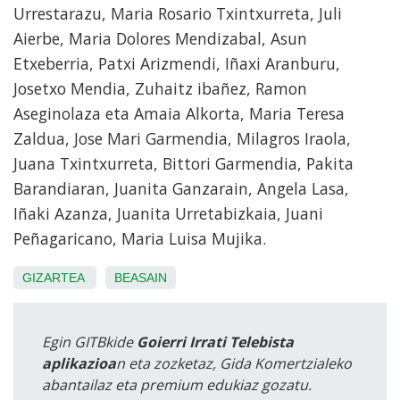
Urrestarazu, Maria Rosario Txintxurreta, Juli
Aierbe, Maria Dolores Mendizabal, Asun
Etxeberria, Patxi Arizmendi, Iñaxi Aranburu,
Josetxo Mendia, Zuhaitz ibañez, Ramon
Aseginolaza eta Amaia Alkorta, Maria Teresa
Zaldua, Jose Mari Garmendia, Milagros Iraola,
Juana Txintxurreta, Bittori Garmendia, Pakita
Barandiaran, Juanita Ganzarain, Angela Lasa,
Iñaki Azanza, Juanita Urretabizkaia, Juani
Peñagaricano, Maria Luisa Mujika.
GIZARTEA
BEASAIN
Egin GITBkide
Goierri Irrati Telebista
aplikazioa
n eta zozketaz, Gida Komertzialeko
abantailaz eta premium edukiaz gozatu.