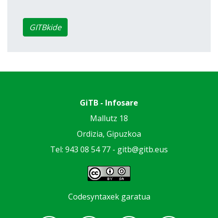
GITBkide
GiTB - Infosare
Mallutz 18
Ordizia, Gipuzkoa
Tel: 943 08 54 77 -
gitb@gitb.eus
Codesyntaxek garatua