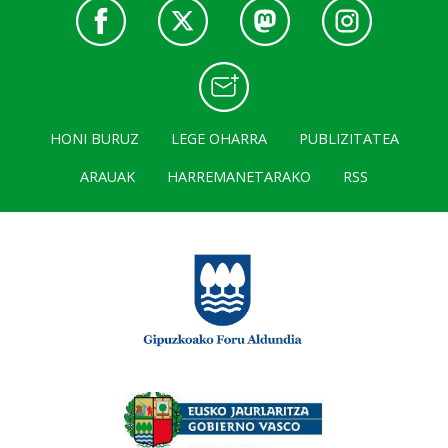
HONI BURUZ
LEGE OHARRA
PUBLIZITATEA
ARAUAK
HARREMANETARAKO
RSS