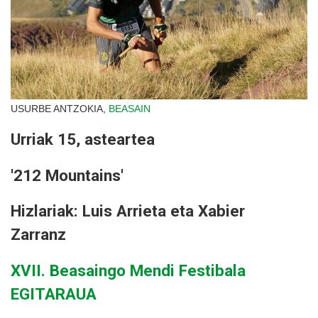
USURBE ANTZOKIA,
BEASAIN
Urriak 15, asteartea
'212 Mountains'
Hizlariak: Luis Arrieta eta Xabier
Zarranz
XVII. Beasaingo Mendi Festibala
EGITARAUA