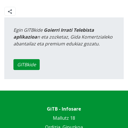
Egin GITBkide
Goierri Irrati Telebista
aplikazioa
n eta zozketaz, Gida Komertzialeko
abantailaz eta premium edukiaz gozatu.
GITBkide
GiTB - Infosare
Mallutz 18
Ordizia, Gipuzkoa