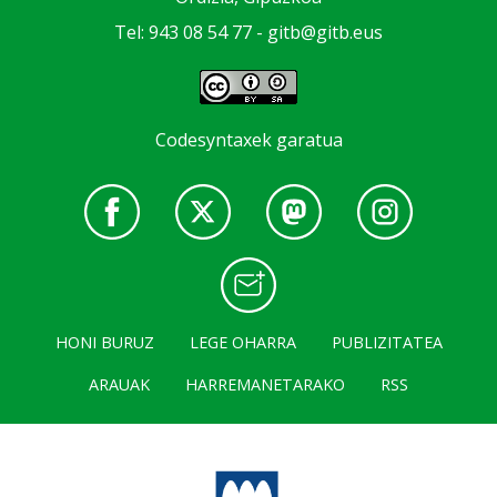
Tel: 943 08 54 77 -
gitb@gitb.eus
Codesyntaxek garatua
HONI BURUZ
LEGE OHARRA
PUBLIZITATEA
ARAUAK
HARREMANETARAKO
RSS