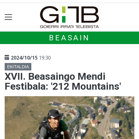
BEASAIN
2024/10/15
19:30
EKITALDIA
XVII. Beasaingo Mendi
Festibala: '212 Mountains'