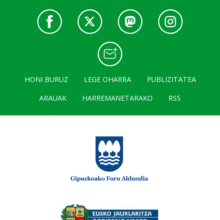
HONI BURUZ
LEGE OHARRA
PUBLIZITATEA
ARAUAK
HARREMANETARAKO
RSS