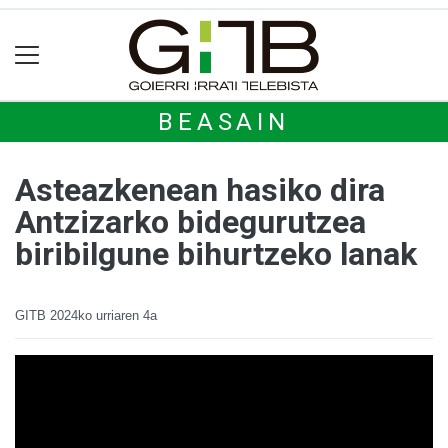
BEASAIN
Asteazkenean hasiko dira
Antzizarko bidegurutzea
biribilgune bihurtzeko lanak
GITB
2024ko urriaren 4a