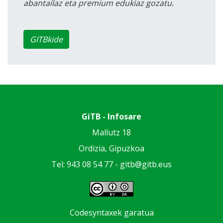
abantailaz eta premium edukiaz gozatu.
GITBkide
GiTB - Infosare
Mallutz 18
Ordizia, Gipuzkoa
Tel: 943 08 54 77 -
gitb@gitb.eus
Codesyntaxek garatua