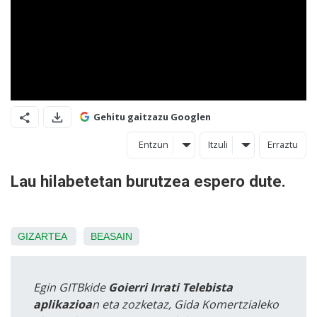
Gehitu gaitzazu Googlen
Entzun
Itzuli
Erraztu
Lau hilabetetan burutzea espero dute.
GIZARTEA
BEASAIN
Egin GITBkide
Goierri Irrati Telebista
aplikazioa
n eta zozketaz, Gida Komertzialeko