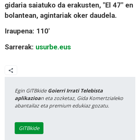
gidaria saiatuko da erakusten, "El 47" en
bolantean, agintariak oker daudela.
Iraupena: 110'
Sarrerak:
usurbe.eus
Egin GITBkide
Goierri Irrati Telebista
aplikazioa
n eta zozketaz, Gida Komertzialeko
abantailaz eta premium edukiaz gozatu.
GITBkide