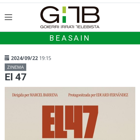
BEASAIN
2024/09/22
19:15
ZINEMA
El 47