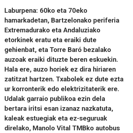
Laburpena: 60ko eta 70eko
hamarkadetan, Bartzelonako periferia
Extremadurako eta Andaluziako
etorkinek eratu eta eraiki dute
gehienbat, eta Torre Baró bezalako
auzoak eraiki dituzte beren eskuekin.
Hala ere, auzo horiek ez dira hiriaren
zatitzat hartzen. Txabolek ez dute ezta
ur korronterik edo elektrizitaterik ere.
Udalak garraio publikoa ezin dela
bertara iritsi esan izanaz nazkatuta,
kaleak estuegiak eta ez-seguruak
direlako, Manolo Vital TMBko autobus