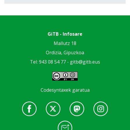
GiTB - Infosare
Mallutz 18
Ordizia, Gipuzkoa
Tel: 943 08 54 77 -
gitb@gitb.eus
Codesyntaxek garatua