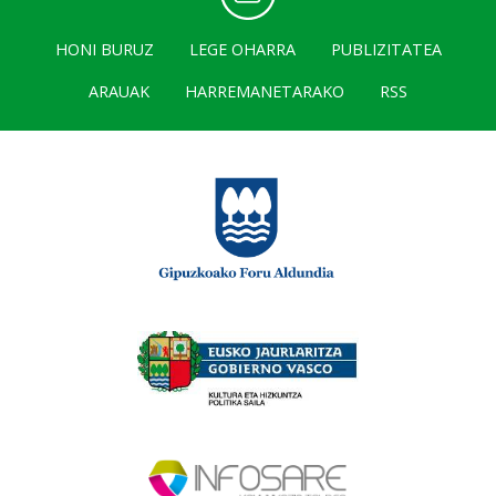
HONI BURUZ
LEGE OHARRA
PUBLIZITATEA
ARAUAK
HARREMANETARAKO
RSS