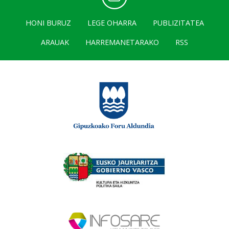
HONI BURUZ
LEGE OHARRA
PUBLIZITATEA
ARAUAK
HARREMANETARAKO
RSS