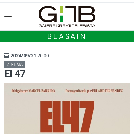
BEASAIN
2024/09/21
20:00
ZINEMA
El 47