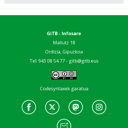
GiTB - Infosare
Mallutz 18
Ordizia, Gipuzkoa
Tel: 943 08 54 77 -
gitb@gitb.eus
Codesyntaxek garatua