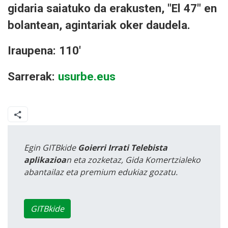
gidaria saiatuko da erakusten, "El 47" en
bolantean, agintariak oker daudela.
Iraupena: 110'
Sarrerak:
usurbe.eus
Egin GITBkide
Goierri Irrati Telebista
aplikazioa
n eta zozketaz, Gida Komertzialeko
abantailaz eta premium edukiaz gozatu.
GITBkide