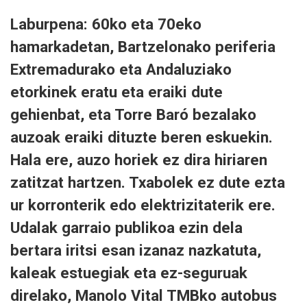
Laburpena: 60ko eta 70eko
hamarkadetan, Bartzelonako periferia
Extremadurako eta Andaluziako
etorkinek eratu eta eraiki dute
gehienbat, eta Torre Baró bezalako
auzoak eraiki dituzte beren eskuekin.
Hala ere, auzo horiek ez dira hiriaren
zatitzat hartzen. Txabolek ez dute ezta
ur korronterik edo elektrizitaterik ere.
Udalak garraio publikoa ezin dela
bertara iritsi esan izanaz nazkatuta,
kaleak estuegiak eta ez-seguruak
direlako, Manolo Vital TMBko autobus