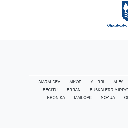
AIARALDEA
AIKOR
AIURRI
ALEA
BEGITU
ERRAN
EUSKALERRIA IRRA
KRONIKA
MAILOPE
NOAUA
O