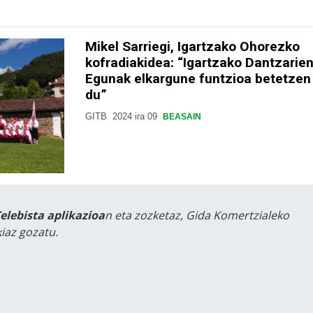
Mikel Sarriegi, Igartzako Ohorezko
kofradiakidea: “Igartzako Dantzarie
Egunak elkargune funtzioa betetzen
du”
GITB
2024 ira 09
BEASAIN
Telebista aplikazioa
n eta zozketaz, Gida Komertzialeko
iaz gozatu.