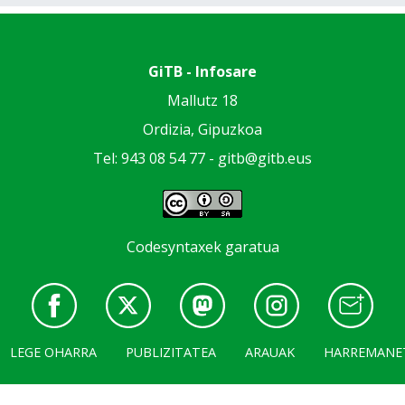
GiTB - Infosare
Mallutz 18
Ordizia, Gipuzkoa
Tel: 943 08 54 77 -
gitb@gitb.eus
Codesyntaxek garatua
LEGE OHARRA
PUBLIZITATEA
ARAUAK
HARREMANE