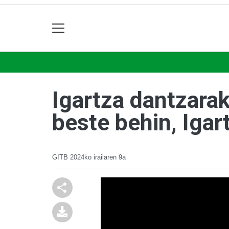
Igartza dantzara
beste behin, Iga
GITB
2024ko irailaren 9a