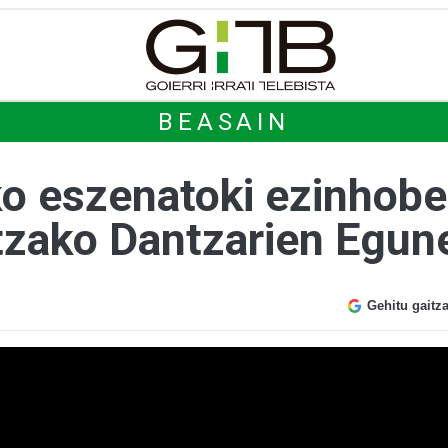
BEASAIN
ko eszenatoki ezinhobe
rtzako Dantzarien Egun
Gehitu gaitz