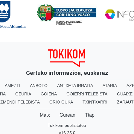
Gertuko informazioa, euskaraz
AMEZTI
ANBOTO
ANTXETA IRRATIA
ATARIA
AZP
TIA
GEURIA
GOIENA
GOIERRI TELEBISTA
GUAIXE
IZMENDI TELEBISTA
ORIO GUKA
TXINTXARRI
ZARAUT
Matx
Gurean
Ttap
Tokikom publizitatea
v16.25.0