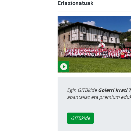
Erlazionatuak
Egin GITBkide
Goierri Irrati 
abantailaz eta premium eduk
GITBkide