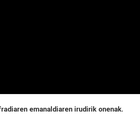
radiaren emanaldiaren irudirik onenak.