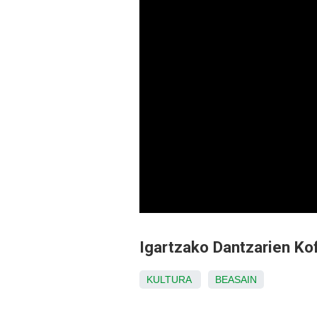
Igartzako Dantzarien Kof
KULTURA
BEASAIN