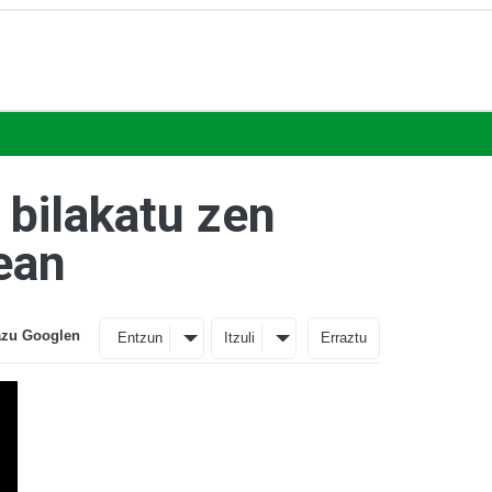
 bilakatu zen
ean
azu Googlen
Entzun
Itzuli
Erraztu