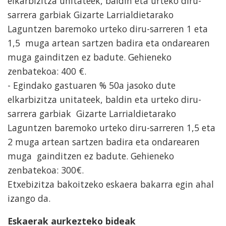
elkarbizitza unitateek, baldin eta urteko diru-
sarrera garbiak Gizarte Larrialdietarako
Laguntzen baremoko urteko diru-sarreren 1 eta
1,5 muga artean sartzen badira eta ondarearen
muga gainditzen ez badute. Gehieneko
zenbatekoa: 400 €.
- Egindako gastuaren % 50a jasoko dute
elkarbizitza unitateek, baldin eta urteko diru-
sarrera garbiak Gizarte Larrialdietarako
Laguntzen baremoko urteko diru-sarreren 1,5 eta
2 muga artean sartzen badira eta ondarearen
muga gainditzen ez badute. Gehieneko
zenbatekoa: 300€.
Etxebizitza bakoitzeko eskaera bakarra egin ahal
izango da.
Eskaerak aurkezteko bideak