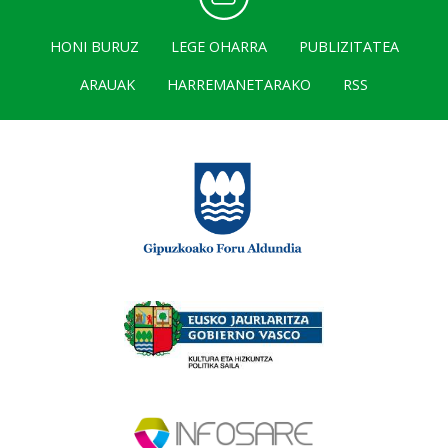
HONI BURUZ
LEGE OHARRA
PUBLIZITATEA
ARAUAK
HARREMANETARAKO
RSS