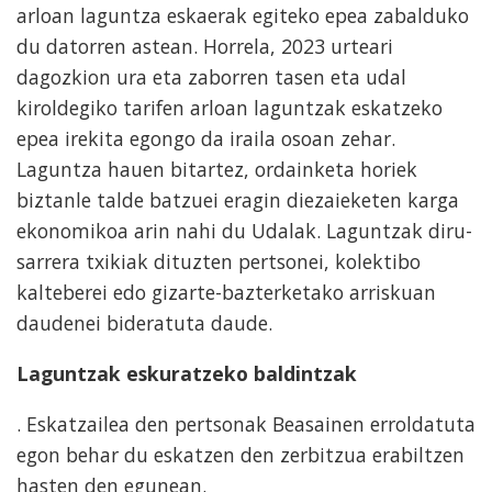
arloan laguntza eskaerak egiteko epea zabalduko
du datorren astean. Horrela, 2023 urteari
dagozkion ura eta zaborren tasen eta udal
kiroldegiko tarifen arloan laguntzak eskatzeko
epea irekita egongo da iraila osoan zehar.
Laguntza hauen bitartez, ordainketa horiek
biztanle talde batzuei eragin diezaieketen karga
ekonomikoa arin nahi du Udalak. Laguntzak diru-
sarrera txikiak dituzten pertsonei, kolektibo
kalteberei edo gizarte-bazterketako arriskuan
daudenei bideratuta daude.
Laguntzak eskuratzeko baldintzak
. Eskatzailea den pertsonak Beasainen erroldatuta
egon behar du eskatzen den zerbitzua erabiltzen
hasten den egunean.