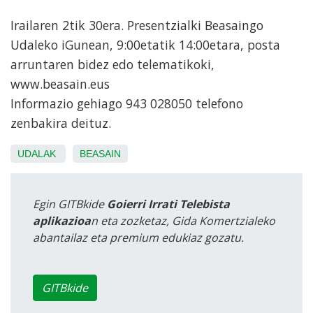
Irailaren 2tik 30era. Presentzialki Beasaingo
Udaleko iGunean, 9:00etatik 14:00etara, posta
arruntaren bidez edo telematikoki,
www.beasain.eus
Informazio gehiago 943 028050 telefono
zenbakira deituz.
UDALAK
BEASAIN
Egin GITBkide
Goierri Irrati Telebista
aplikazioa
n eta zozketaz, Gida Komertzialeko
abantailaz eta premium edukiaz gozatu.
GITBkide