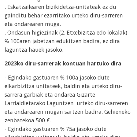
. Eskatzailearen bizikidetza-unitateak ez du
gainditu behar ezarritako urteko diru-sarreren
eta ondarearen muga.
. Ondasun higiezinak (2. Etxebizitza edo lokalak)
% 100aren jabetzan edukitzen badira, ez dira
laguntza hauek jasoko.
2023ko diru-sarrerak kontuan hartuko dira
- Egindako gastuaren % 100a jasoko dute
elkarbizitza unitateek, baldin eta urteko diru-
sarrera garbiak eta ondarea Gizarte
Larrialdietarako Laguntzen urteko diru-sarreren
eta ondarearen mugan sartzen badira. Gehieneko
zenbatekoa 500 €.
- Egindako gastuaren % 75a jasoko dute