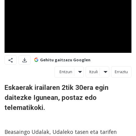
Gehitu gaitzazu Googlen
Entzun
Itzuli
Erraztu
Eskaerak irailaren 2tik 30era egin
daitezke Igunean, postaz edo
telematikoki.
Beasaingo Udalak, Udaleko tasen eta tarifen