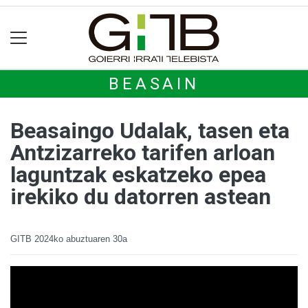
BEASAIN
Beasaingo Udalak, tasen eta
Antzizarreko tarifen arloan
laguntzak eskatzeko epea
irekiko du datorren astean
GITB
2024ko abuztuaren 30a