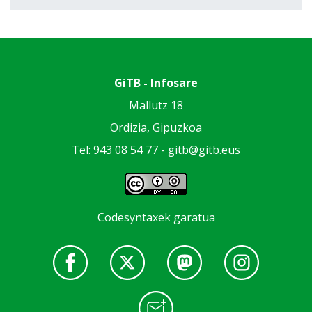
GiTB - Infosare
Mallutz 18
Ordizia, Gipuzkoa
Tel: 943 08 54 77 -
gitb@gitb.eus
Codesyntaxek garatua