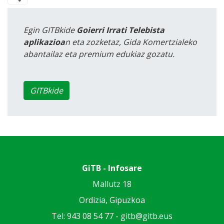
Egin GITBkide
Goierri Irrati Telebista
aplikazioa
n eta zozketaz, Gida Komertzialeko
abantailaz eta premium edukiaz gozatu.
GITBkide
GiTB - Infosare
Mallutz 18
Ordizia, Gipuzkoa
Tel: 943 08 54 77 -
gitb@gitb.eus