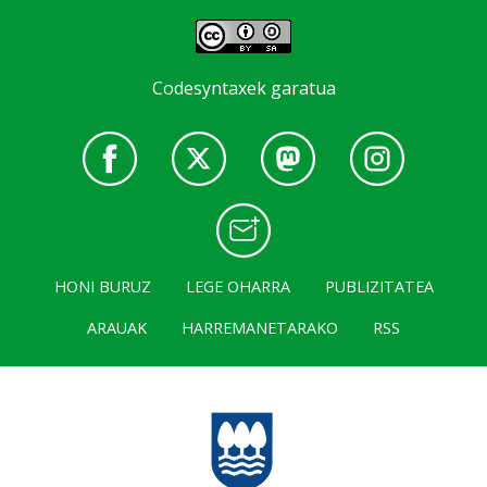
Codesyntaxek garatua
HONI BURUZ
LEGE OHARRA
PUBLIZITATEA
ARAUAK
HARREMANETARAKO
RSS