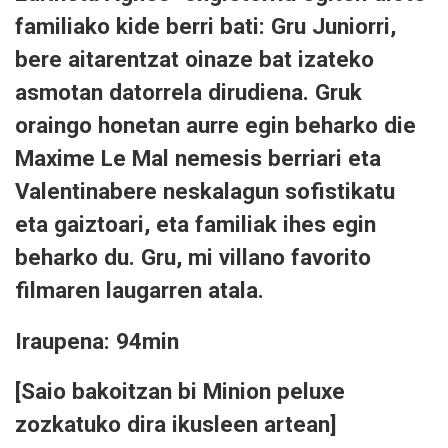
familiako kide berri bati: Gru Juniorri,
bere aitarentzat oinaze bat izateko
asmotan datorrela dirudiena. Gruk
oraingo honetan aurre egin beharko die
Maxime Le Mal nemesis berriari eta
Valentinabere neskalagun sofistikatu
eta gaiztoari, eta familiak ihes egin
beharko du. Gru, mi villano favorito
filmaren laugarren atala.
Iraupena: 94min
[Saio bakoitzan bi Minion peluxe
zozkatuko dira ikusleen artean]