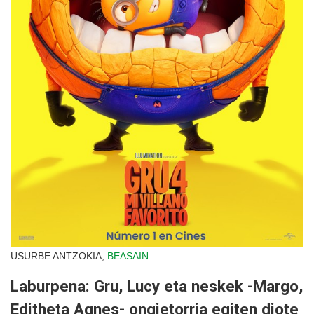
USURBE ANTZOKIA,
BEASAIN
Laburpena: Gru, Lucy eta neskek -Margo,
Editheta Agnes- ongietorria egiten diote